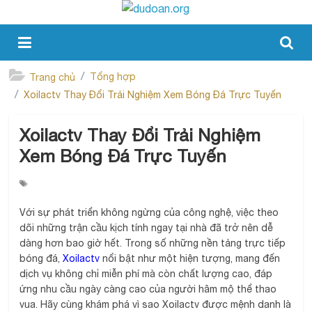
Tổng hợp
Trang chủ
Xoilactv Thay Đổi Trải Nghiệm Xem Bóng Đá Trực Tuyến
Xoilactv Thay Đổi Trải Nghiệm
Xem Bóng Đá Trực Tuyến
Với sự phát triển không ngừng của công nghệ, việc theo
dõi những trận cầu kịch tính ngay tại nhà đã trở nên dễ
dàng hơn bao giờ hết. Trong số những nền tảng trực tiếp
bóng đá,
Xoilactv
nổi bật như một hiện tượng, mang đến
dịch vụ không chỉ miễn phí mà còn chất lượng cao, đáp
ứng nhu cầu ngày càng cao của người hâm mộ thể thao
vua. Hãy cùng khám phá vì sao Xoilactv được mệnh danh là