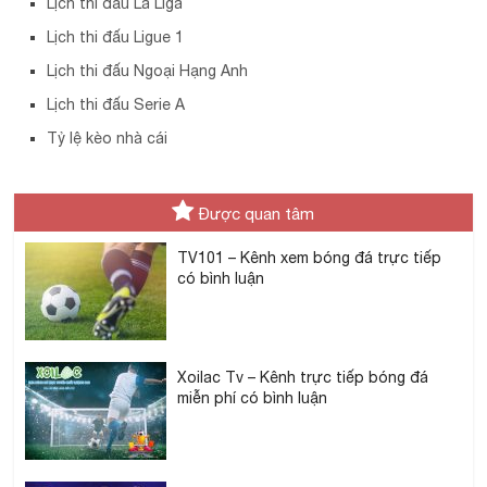
Lịch thi đấu La Liga
Lịch thi đấu Ligue 1
Lịch thi đấu Ngoại Hạng Anh
Lịch thi đấu Serie A
Tỷ lệ kèo nhà cái
Được quan tâm
TV101 – Kênh xem bóng đá trực tiếp
có bình luận
Xoilac Tv – Kênh trực tiếp bóng đá
miễn phí có bình luận