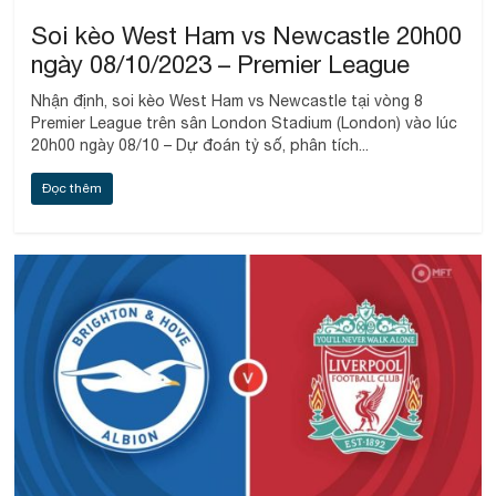
Soi kèo West Ham vs Newcastle 20h00
ngày 08/10/2023 – Premier League
Nhận định, soi kèo West Ham vs Newcastle tại vòng 8
Premier League trên sân London Stadium (London) vào lúc
20h00 ngày 08/10 – Dự đoán tỷ số, phân tích...
Đọc thêm