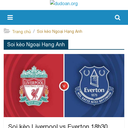
Soi kèo Ngoại Hạng Anh
Trang chủ
Soi kèo Ngoại Hạng Anh
Soi kèo Liverpool vs Everton 18h30