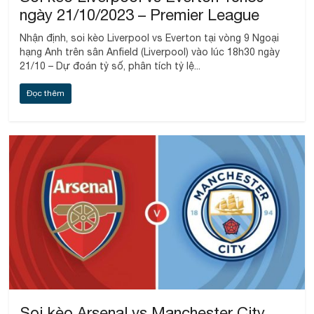
ngày 21/10/2023 – Premier League
Nhận định, soi kèo Liverpool vs Everton tại vòng 9 Ngoại
hạng Anh trên sân Anfield (Liverpool) vào lúc 18h30 ngày
21/10 – Dự đoán tỷ số, phân tích tỷ lệ...
Đọc thêm
Soi kèo Arsenal vs Manchester City