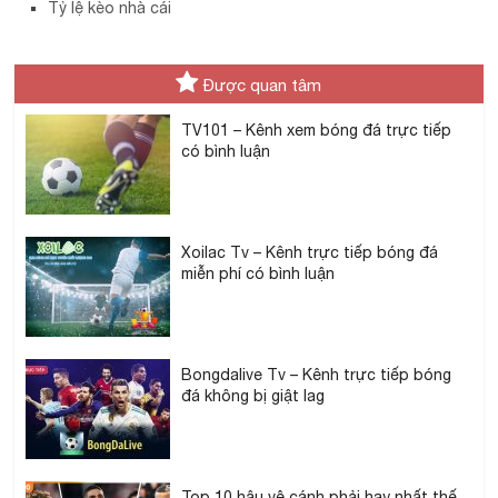
Tỷ lệ kèo nhà cái
Được quan tâm
TV101 – Kênh xem bóng đá trực tiếp
có bình luận
Xoilac Tv – Kênh trực tiếp bóng đá
miễn phí có bình luận
Bongdalive Tv – Kênh trực tiếp bóng
đá không bị giật lag
Top 10 hậu vệ cánh phải hay nhất thế