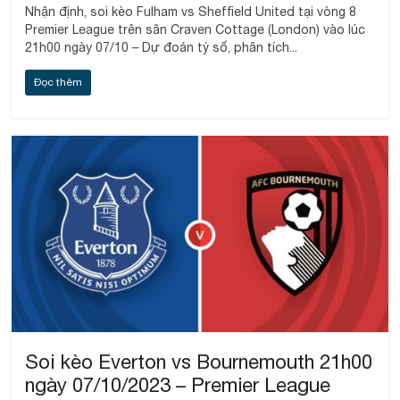
Nhận định, soi kèo Fulham vs Sheffield United tại vòng 8
Premier League trên sân Craven Cottage (London) vào lúc
21h00 ngày 07/10 – Dự đoán tỷ số, phân tích...
Đọc thêm
Soi kèo Everton vs Bournemouth 21h00
ngày 07/10/2023 – Premier League