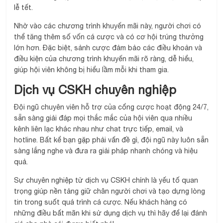
lễ tết.
Nhờ vào các chương trình khuyến mãi này, người chơi có
thể tăng thêm số vốn cá cược và có cơ hội trúng thưởng
lớn hơn. Đặc biệt, sảnh cược đảm bảo các điều khoản và
điều kiện của chương trình khuyến mãi rõ ràng, dễ hiểu,
giúp hội viên không bị hiểu lầm mỗi khi tham gia.
Dịch vụ CSKH chuyên nghiệp
Đội ngũ chuyên viên hỗ trợ của cổng cược hoạt động 24/7,
sẵn sàng giải đáp mọi thắc mắc của hội viên qua nhiều
kênh liên lạc khác nhau như chat trực tiếp, email, và
hotline. Bất kể bạn gặp phải vấn đề gì, đội ngũ này luôn sẵn
sàng lắng nghe và đưa ra giải pháp nhanh chóng và hiệu
quả.
Sự chuyên nghiệp từ dịch vụ CSKH chính là yếu tố quan
trọng giúp nền tảng giữ chân người chơi và tạo dựng lòng
tin trong suốt quá trình cá cược. Nếu khách hàng có
những điều bất mãn khi sử dụng dịch vụ thì hãy để lại đánh