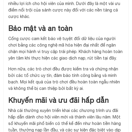
nhiều lợi ích cho hội viên của mình. Dưới đây là một vài ưu
điểm nổi trội của sảnh cược này đối với các nền tảng cá
cược khác.
Bảo mật và an toàn
Cổng cược cam kết bảo vệ tuyệt đối dữ liệu của người
chơi bằng các công nghệ mã hóa hiện đại nhất để ngăn
chặn mọi hành vi truy cập trái phép. Khách hàng hoàn toàn
yên tâm khi thực hiện các giao dịch nạp, rút tiền tại đây.
Hơn nữa, các trò chơi đều được kiểm tra và chứng nhận
bởi các tổ chức uy tín, đảm bảo tính công bằng và minh
bạch. Mọi kết quả của trò chơi đều hoàn toàn ngẫu nhiên
và không thể bị can thiệp bởi bất kỳ ai.
Khuyến mãi và ưu đãi hấp dẫn
Nhà cái thường xuyên triển khai các chương trình ưu đãi
hấp dẫn dành cho hội viên mới và thành viên lâu năm. Một
số khuyến mãi phổ biến có thể kể đến như hoàn tiền hàng
tuần, thưởng nạp lần đầu, và các sự kiện đặc biệt vào dịp