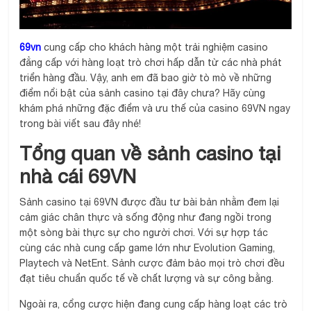
69vn
cung cấp cho khách hàng một trải nghiệm casino
đẳng cấp với hàng loạt trò chơi hấp dẫn từ các nhà phát
triển hàng đầu. Vậy, anh em đã bao giờ tò mò về những
điểm nổi bật của sảnh casino tại đây chưa? Hãy cùng
khám phá những đặc điểm và ưu thế của casino 69VN ngay
trong bài viết sau đây nhé!
Tổng quan về sảnh casino tại
nhà cái 69VN
Sảnh casino tại 69VN được đầu tư bài bản nhằm đem lại
cảm giác chân thực và sống động như đang ngồi trong
một sòng bài thực sự cho người chơi. Với sự hợp tác
cùng các nhà cung cấp game lớn như Evolution Gaming,
Playtech và NetEnt. Sảnh cược đảm bảo mọi trò chơi đều
đạt tiêu chuẩn quốc tế về chất lượng và sự công bằng.
Ngoài ra, cổng cược hiện đang cung cấp hàng loạt các trò