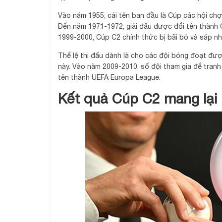
Vào năm 1955, cái tên ban đầu là Cúp các hội ch
Đến năm 1971-1972, giải đấu được đổi tên thành
1999-2000, Cúp C2 chính thức bị bãi bỏ và sáp nhậ
Thể lệ thi đấu dành là cho các đội bóng đoạt đư
này.
Vào năm 2009-2010, số đội tham gia để tranh t
tên thành UEFA Europa League.
Kết quả Cúp C2 mang lại 