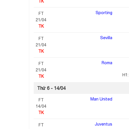
TK
Sporting
FT
21/04
TK
Sevilla
FT
21/04
TK
Roma
FT
21/04
H1:
TK
Thứ 6 - 14/04
Man United
FT
14/04
TK
Juventus
FT