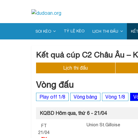
TỶ LỆ KÈO
SOI KÈO
LỊCH THI ĐẤU
KẾ
Kết quả cúp C2 Châu Âu – 
Lịch thi đấu
Vòng đấu
Play off 1/8
Vòng bảng
Vòng 1/8
V
KQBD Hôm qua, thứ 6 - 21/04
Union St.Gilloise
FT
21/04