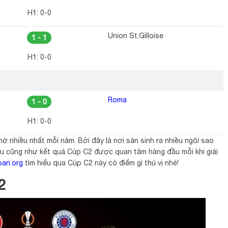
H1:
0-0
Union St.Gilloise
1 - 1
H1:
0-0
Roma
1 - 0
H1:
0-0
ờ nhiều nhất mỗi năm. Bởi đây là nơi sản sinh ra nhiều ngôi sao
đấu cũng như kết quả Cúp C2 được quan tâm hàng đầu mỗi khi giải
an.org
tìm hiểu qua Cúp C2 này có điểm gì thú vị nhé!
2