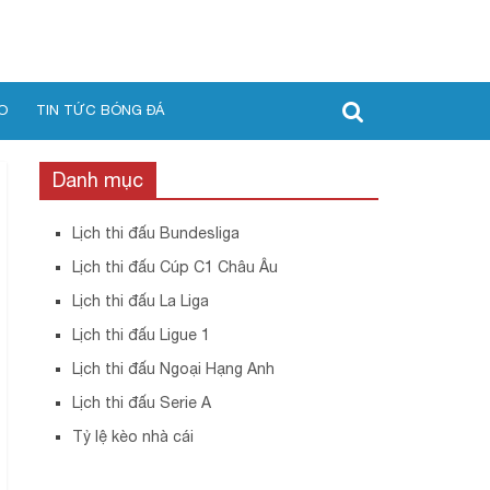
O
TIN TỨC BÓNG ĐÁ
Danh mục
Lịch thi đấu Bundesliga
Lịch thi đấu Cúp C1 Châu Âu
Lịch thi đấu La Liga
Lịch thi đấu Ligue 1
Lịch thi đấu Ngoại Hạng Anh
Lịch thi đấu Serie A
Tỷ lệ kèo nhà cái