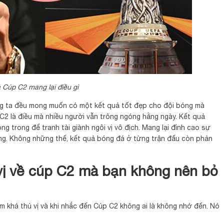
 Cúp C2 mang lại điều gì
húng ta đều mong muốn có một kết quả tốt đẹp cho đội bóng mà
 C2 là điều mà nhiều người vẫn trông ngóng hằng ngày.
Kết quả
g trong để tranh tài giành ngôi vị vô địch. Mang lại đỉnh cao sự
ng.
Không những thế, kết quả bóng đá ở từng trận đấu còn phản
vị về cúp C2 mà bạn không nên bỏ
m khá thú vị và khi nhắc đến Cúp C2 không ai là không nhớ đến. Nó