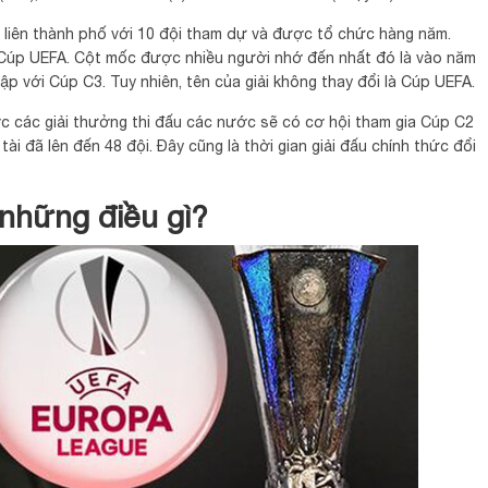
ợ liên thành phố với 10 đội tham dự và được tổ chức hàng năm.
 Cúp UEFA.
Cột mốc được nhiều người nhớ đến nhất đó là vào năm
p với Cúp C3. Tuy nhiên, tên của giải không thay đổi là Cúp UEFA.
ợc các giải thưởng thi đấu các nước sẽ có cơ hội tham gia Cúp C2
ài đã lên đến 48 đội. Đây cũng là thời gian giải đấu chính thức đổi
những điều gì?