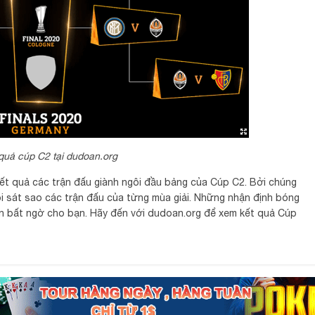
quả cúp C2 tại dudoan.org
ết quả các trận đấu giành ngôi đầu bảng của Cúp C2.
Bởi chúng
õi sát sao các trận đấu của từng mùa giải. Những nhận định bóng
ến bất ngờ cho bạn.
Hãy đến với
dudoan.org
để xem kết quả Cúp