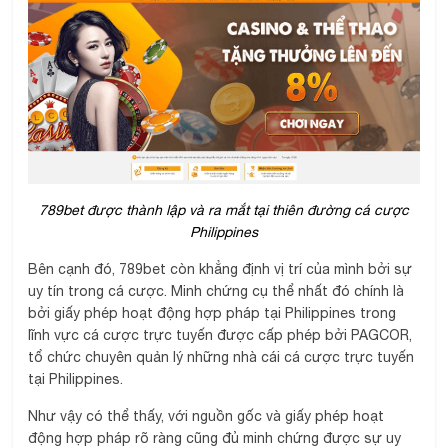
789bet được thành lập và ra mắt tại thiên đường cá cược
Philippines
Bên cạnh đó, 789bet còn khẳng định vị trí của mình bởi sự
uy tín trong cá cược. Minh chứng cụ thể nhất đó chính là
bởi giấy phép hoạt động hợp pháp tại Philippines trong
lĩnh vực cá cược trực tuyến được cấp phép bởi PAGCOR,
tổ chức chuyên quản lý những nhà cái cá cược trực tuyến
tại Philippines.
Như vậy có thể thấy, với nguồn gốc và giấy phép hoạt
động hợp pháp rõ ràng cũng đủ minh chứng được sự uy