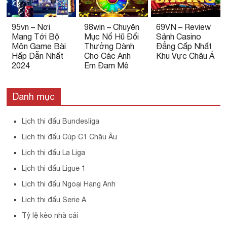
95vn – Nơi
98win – Chuyên
69VN – Review
Mang Tới Bộ
Mục Nổ Hũ Đổi
Sảnh Casino
Môn Game Bài
Thưởng Dành
Đẳng Cấp Nhất
Hấp Dẫn Nhất
Cho Các Anh
Khu Vực Châu Á
2024
Em Đam Mê
Danh mục
Lịch thi đấu Bundesliga
Lịch thi đấu Cúp C1 Châu Âu
Lịch thi đấu La Liga
Lịch thi đấu Ligue 1
Lịch thi đấu Ngoại Hạng Anh
Lịch thi đấu Serie A
Tỷ lệ kèo nhà cái