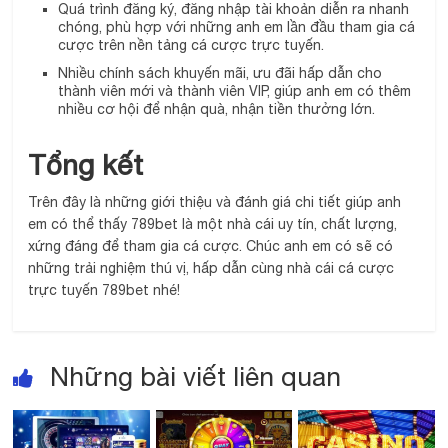
Quá trình đăng ký, đăng nhập tài khoản diễn ra nhanh
chóng, phù hợp với những anh em lần đầu tham gia cá
cược trên nền tảng cá cược trực tuyến.
Nhiều chính sách khuyến mãi, ưu đãi hấp dẫn cho
thành viên mới và thành viên VIP, giúp anh em có thêm
nhiều cơ hội để nhận quà, nhận tiền thưởng lớn.
Tổng kết
Trên đây là những giới thiệu và đánh giá chi tiết giúp anh
em có thể thấy 789bet là một nhà cái uy tín, chất lượng,
xứng đáng để tham gia cá cược. Chúc anh em có sẽ có
những trải nghiệm thú vị, hấp dẫn cùng nhà cái cá cược
trực tuyến 789bet nhé!
Những bài viết liên quan