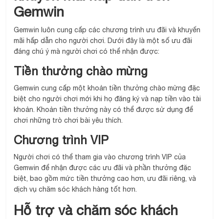
Gemwin
Gemwin luôn cung cấp các chương trình ưu đãi và khuyến
mãi hấp dẫn cho người chơi. Dưới đây là một số ưu đãi
đáng chú ý mà người chơi có thể nhận được:
Tiền thưởng chào mừng
Gemwin cung cấp một khoản tiền thưởng chào mừng đặc
biệt cho người chơi mới khi họ đăng ký và nạp tiền vào tài
khoản. Khoản tiền thưởng này có thể được sử dụng để
chơi những trò chơi bài yêu thích.
Chương trình VIP
Người chơi có thể tham gia vào chương trình VIP của
Gemwin để nhận được các ưu đãi và phần thưởng đặc
biệt, bao gồm mức tiền thưởng cao hơn, ưu đãi riêng, và
dịch vụ chăm sóc khách hàng tốt hơn.
Hỗ trợ và chăm sóc khách