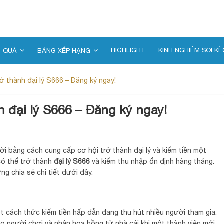
HIGHLIGHT
KINH NGHIỆM SOI KÈ
T QUẢ
BẢNG XẾP HẠNG
ở thành đại lý S666 – Đăng ký ngay!
 đại lý S666 – Đăng ký ngay!
i bằng cách cung cấp cơ hội trở thành đại lý và kiếm tiền một
có thể trở thành
đại lý S666
và kiếm thu nhập ổn định hàng tháng.
ng chia sẻ chi tiết dưới đây.
ột cách thức kiếm tiền hấp dẫn đang thu hút nhiều người tham gia.
 cho người chơi và nhận hoa hồng từ nhà cái khi một thành viên mới