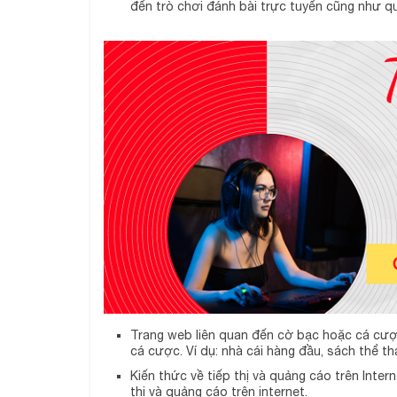
đến trò chơi đánh bài trực tuyến cũng như qu
Trang web liên quan đến cờ bạc hoặc cá cược
cá cược. Ví dụ: nhà cái hàng đầu, sách thể th
Kiến thức về tiếp thị và quảng cáo trên Inter
thị và quảng cáo trên internet.