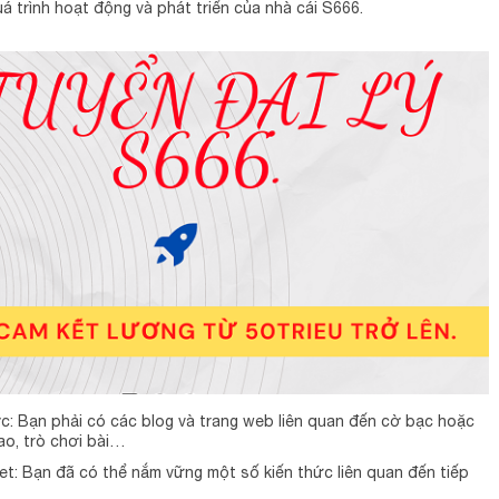
á trình hoạt động và phát triển của nhà cái S666.
: Bạn phải có các blog và trang web liên quan đến cờ bạc hoặc
ao, trò chơi bài…
net: Bạn đã có thể nắm vững một số kiến thức liên quan đến tiếp