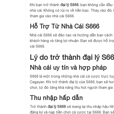
Khi bạn trở thành
đại lý S666
, bạn không cần đầu 
nhà cái. Không có rủi ro về tiền bạc. Thay vào đó
tham gia vào nhà cái S666.
Hỗ Trợ Từ Nhà Cái S666
Nhà cái S666 sẽ đào tạo và hướng dẫn bạn cách
khách hàng và tăng lợi nhuận. Bạn sẽ được hỗ trợ
cái S666.
Lý do trở thành đại lý S6
Nhà cái uy tín và hợp pháp
S666 là một trong những nhà cái cá cược trực tu
Cagayan. Khi trở thành đại lý của S666, bạn sẽ hư
chơi, từ đó tăng khả năng thu hút người tham gia
Thu nhập hấp dẫn
Trở thành
đại lý S666
sẽ mang lại thu nhập hậu hĩ
đăng ký và nạp tiền chơi cá cược tại S666. Bạn 