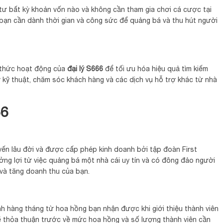
tư bất kỳ khoản vốn nào và không cần tham gia chơi cá cược tại
, bạn cần dành thời gian và công sức để quảng bá và thu hút người
 thức hoạt động của
đại lý S666
để tối ưu hóa hiệu quả tìm kiếm
 kỹ thuật, chăm sóc khách hàng và các dịch vụ hỗ trợ khác từ nhà
66
yến lâu đời và được cấp phép kinh doanh bởi tập đoàn First
ởng lợi từ việc quảng bá một nhà cái uy tín và có đông đảo người
 và tăng doanh thu của bạn.
nh hàng tháng từ hoa hồng bạn nhận được khi giới thiệu thành viên
sẽ thỏa thuận trước về mức hoa hồng và số lượng thành viên cần