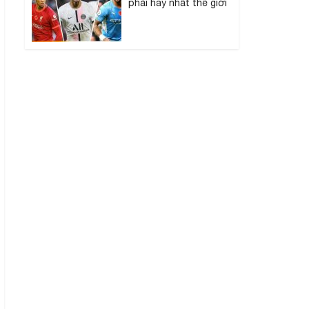
phải hay nhất thế giới