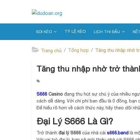
TỶ LỆ KÈO
SOI KÈO
LỊCH THI ĐẤU
KẾ
Tổng hợp
Tăng thu nhập nhờ tr
Trang chủ
Tăng thu nhập nhờ trở thành
S666
Casino
đang thu hút sự chú ý của nhiều ngườ
cách dễ dàng. Với chi phí ban đầu là 0 đồng, bạn 
Để hiểu rõ hơn về cách thức này, hãy theo dõi nhữ
Đại Lý S666 Là Gì?
Trở thành
đại lý S666
của nhà cái
s666.band
là m
Với vai trò đại lý, bạn sẽ giới thiệu nhà cái S666