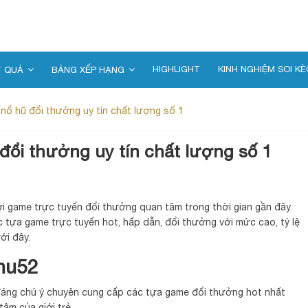
HIGHLIGHT
KINH NGHIỆM SOI KÈ
T QUẢ
BẢNG XẾP HẠNG
ổ hũ đổi thưởng uy tín chất lượng số 1
ổi thưởng uy tín chất lượng số 1
i game trực tuyến đổi thưởng quan tâm trong thời gian gần đây.
 tựa game trực tuyến hot, hấp dẫn, đổi thưởng với mức cao, tỷ lệ
ới đây.
hu52
 đáng chú ý chuyên cung cấp các tựa game đổi thưởng hot nhất
tâm của giới trẻ.