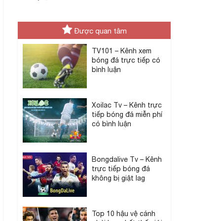
Được quan tâm
TV101 – Kênh xem
bóng đá trực tiếp có
bình luận
Xoilac Tv – Kênh trực
tiếp bóng đá miễn phí
có bình luận
Bongdalive Tv – Kênh
trực tiếp bóng đá
không bị giật lag
Top 10 hậu vệ cánh