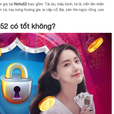
 gia tại
Nohu52
bao gồm: Tài xỉu, mậu binh, tá lả, tiến lên miền
ên cá, tay súng hoàng gia, ai cập cổ đại, săn tìm ngọc rồng, cao
52 có tốt không?