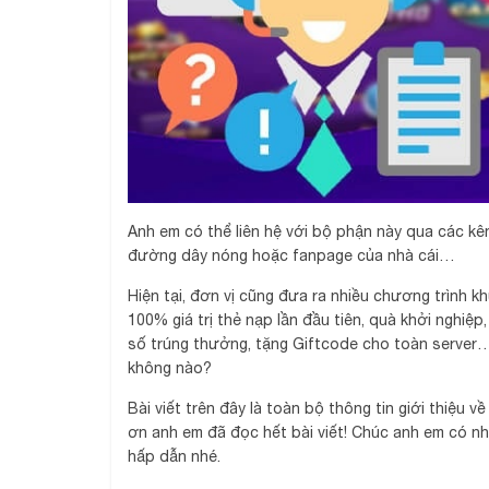
Anh em có thể liên hệ với bộ phận này qua các kên
đường dây nóng hoặc fanpage của nhà cái…
Hiện tại, đơn vị cũng đưa ra nhiều chương trình 
100% giá trị thẻ nạp lần đầu tiên, quà khởi nghiệ
số trúng thưởng, tặng Giftcode cho toàn server…
không nào?
Bài viết trên đây là toàn bộ thông tin giới thiệu 
ơn anh em đã đọc hết bài viết! Chúc anh em có nh
hấp dẫn nhé.