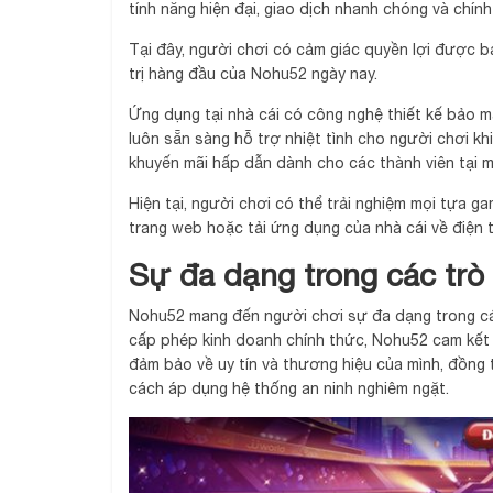
tính năng hiện đại, giao dịch nhanh chóng và chín
Tại đây, người chơi có cảm giác quyền lợi được b
trị hàng đầu của Nohu52 ngày nay.
Ứng dụng tại nhà cái có công nghệ thiết kế bảo 
luôn sẵn sàng hỗ trợ nhiệt tình cho người chơi kh
khuyến mãi hấp dẫn dành cho các thành viên tại m
Hiện tại, người chơi có thể trải nghiệm mọi tựa g
trang web hoặc tải ứng dụng của nhà cái về điện t
Sự đa dạng trong các trò
Nohu52 mang đến người chơi sự đa dạng trong cá
cấp phép kinh doanh chính thức, Nohu52 cam kết 
đảm bảo về uy tín và thương hiệu của mình, đồng t
cách áp dụng hệ thống an ninh nghiêm ngặt.