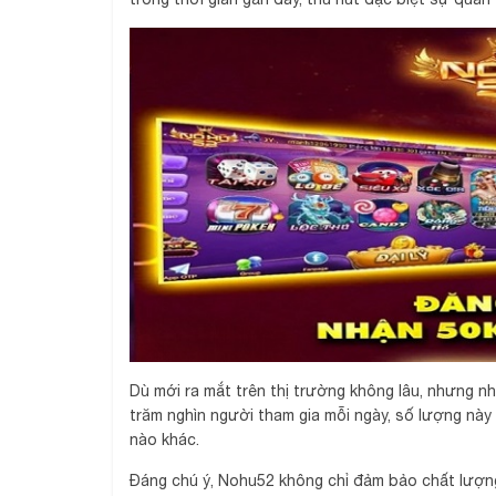
Dù mới ra mắt trên thị trường không lâu, nhưng n
trăm nghìn người tham gia mỗi ngày, số lượng nà
nào khác.
Đáng chú ý, Nohu52 không chỉ đảm bảo chất lượng