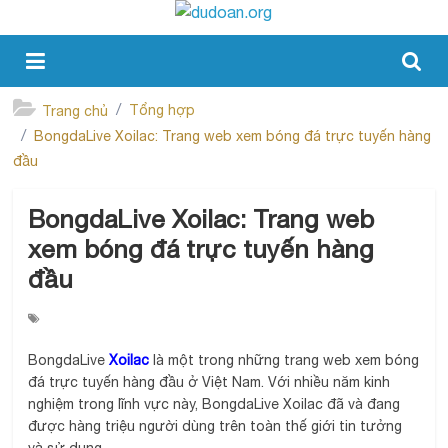
Tổng hợp
Trang chủ
BongdaLive Xoilac: Trang web xem bóng đá trực tuyến hàng
đầu
BongdaLive Xoilac: Trang web
xem bóng đá trực tuyến hàng
đầu
BongdaLive
Xoilac
là một trong những trang web xem bóng
đá trực tuyến hàng đầu ở Việt Nam. Với nhiều năm kinh
nghiệm trong lĩnh vực này, BongdaLive Xoilac đã và đang
được hàng triệu người dùng trên toàn thế giới tin tưởng