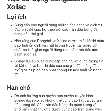
Xoilac
Lợi ích
Cung cấp cho người dùng những tính năng và dịch vụ
đặc biệt để giúp họ theo dõi các trận đấu bóng đá
hàng đầu thế giới.
Nền tảng của BongdaLive Xoilac được thiết kế để đảm
bảo tính ổn định và chất lượng truyền tải video tốt
nhất có thể, giúp người dùng xem các trận đấu một
cách suôn sẻ.
BongdaLive Xoilac cung cấp cho người dùng thông tin
về kết quả và lịch thi đấu của các giải đấu hàng đầu
thế giới, giúp họ cập nhật thông tin mới nhất về bóng
đá.
Hạn chế
Do ảnh hưởng của quyền bản quyền truyền hình,
BongdaLive Xoilac không thể cung cấp tất cả các trận
đấu bóng đá. Các trận đấu bóng đá quan trọng và
phổ biến nhất thường được cung cấp trên trang web