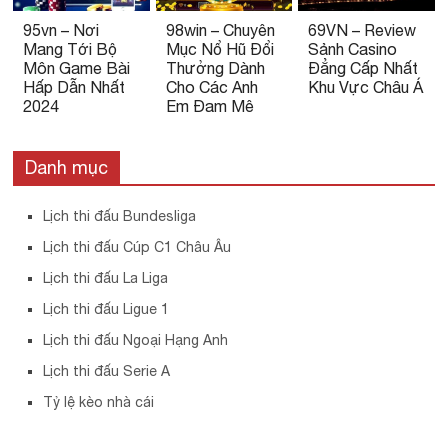
95vn – Nơi
98win – Chuyên
69VN – Review
Mang Tới Bộ
Mục Nổ Hũ Đổi
Sảnh Casino
Môn Game Bài
Thưởng Dành
Đẳng Cấp Nhất
Hấp Dẫn Nhất
Cho Các Anh
Khu Vực Châu Á
2024
Em Đam Mê
Danh mục
Lịch thi đấu Bundesliga
Lịch thi đấu Cúp C1 Châu Âu
Lịch thi đấu La Liga
Lịch thi đấu Ligue 1
Lịch thi đấu Ngoại Hạng Anh
Lịch thi đấu Serie A
Tỷ lệ kèo nhà cái