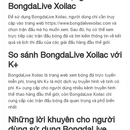
BongdaLive Xoilac
Để sử dụng BongdaLive Xoilac, người dùng chỉ cần truy
cập vào trang web https://www.bongdalivexoilac.com và
chọn trận đấu mà họ muốn xem. Sau đó, họ có thể xem
trực tiếp các trận đấu bóng đá và tìm kiếm thông tin về kết
quả và lịch thi đấu của các giải đấu hàng đầu thế giới.
So sánh BongdaLive Xoilac với
K+
BongdaLive Xoilac là trang web xem bóng đá trực tuyến
miễn phí, trong khi K+ là một dịch vụ truyền hình vệ tinh có
phí. K+ cung cấp cho người dùng nhiều kênh truyền hình
thể thao hàng đầu thế giới, còn BongdaLive Xoilac chỉ
cung cấp các trận đấu bóng đá quan trọng và phổ biến
nhất.
Những lời khuyên cho người
dùng sử dụng BongdaLive