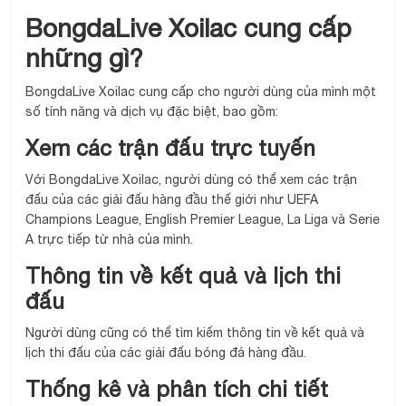
BongdaLive Xoilac cung cấp
những gì?
BongdaLive Xoilac cung cấp cho người dùng của mình một
số tính năng và dịch vụ đặc biệt, bao gồm:
Xem các trận đấu trực tuyến
Với BongdaLive Xoilac, người dùng có thể xem các trận
đấu của các giải đấu hàng đầu thế giới như UEFA
Champions League, English Premier League, La Liga và Serie
A trực tiếp từ nhà của mình.
Thông tin về kết quả và lịch thi
đấu
Người dùng cũng có thể tìm kiếm thông tin về kết quả và
lịch thi đấu của các giải đấu bóng đá hàng đầu.
Thống kê và phân tích chi tiết