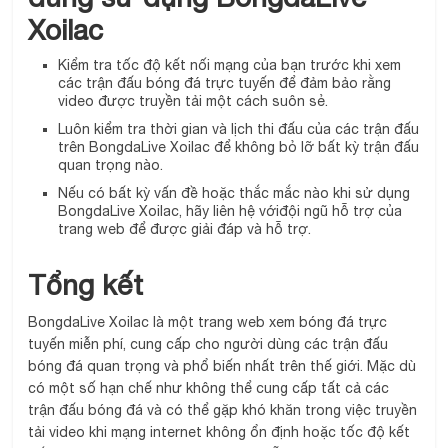
Xoilac
Kiểm tra tốc độ kết nối mạng của bạn trước khi xem
các trận đấu bóng đá trực tuyến để đảm bảo rằng
video được truyền tải một cách suôn sẻ.
Luôn kiểm tra thời gian và lịch thi đấu của các trận đấu
trên BongdaLive Xoilac để không bỏ lỡ bất kỳ trận đấu
quan trọng nào.
Nếu có bất kỳ vấn đề hoặc thắc mắc nào khi sử dụng
BongdaLive Xoilac, hãy liên hệ vớiđội ngũ hỗ trợ của
trang web để được giải đáp và hỗ trợ.
Tổng kết
BongdaLive Xoilac là một trang web xem bóng đá trực
tuyến miễn phí, cung cấp cho người dùng các trận đấu
bóng đá quan trọng và phổ biến nhất trên thế giới. Mặc dù
có một số hạn chế như không thể cung cấp tất cả các
trận đấu bóng đá và có thể gặp khó khăn trong việc truyền
tải video khi mạng internet không ổn định hoặc tốc độ kết