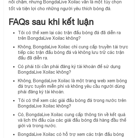
nối chậm, nhưng BongdaLive Xoilac vẫn là một tùy chọn
tốt và tiện lợi cho những người yêu thích bóng đá.
FAQs sau khi kết luận
Tôi có thể xem lại các trận đấu bóng đá đã diễn ra
trên BongdaLive Xoilac không?
Không, BongdaLive Xoilac chỉ cung cấp truyền tải trực
tiếp các trận đấu bóng đá và không lưu trữ các trận
đấu đã diễn ra.
Có phải tôi cần phải đăng ký tài khoản để sử dụng
BongdaLive Xoilac không?
Không, BongdaLive Xoilac là một trang web xem bóng
đá trực tuyến miễn phí và không yêu cầu người dùng
phải đăng ký tài khoản.
Tôi có thể xem các giải đấu bóng đá trong nước trên
BongdaLive Xoilac không?
Có, BongdaLive Xoilac cung cấp thông tin về kết quả
và lịch thi đấu của các giải đấu bóng đá hàng đầu thế
giới và trong nước.
BongdaLive Xoilac có hỗ trợ xem các trận đấu bóng