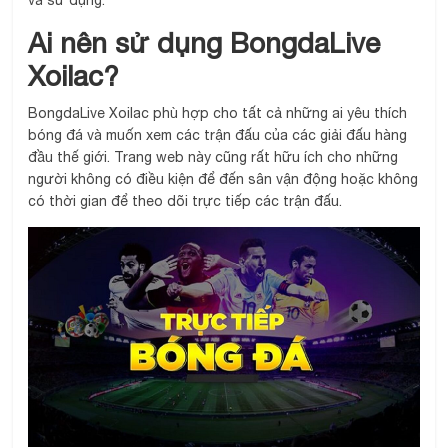
và sử dụng.
Ai nên sử dụng BongdaLive
Xoilac?
BongdaLive Xoilac phù hợp cho tất cả những ai yêu thích
bóng đá và muốn xem các trận đấu của các giải đấu hàng
đầu thế giới. Trang web này cũng rất hữu ích cho những
người không có điều kiện để đến sân vận động hoặc không
có thời gian để theo dõi trực tiếp các trận đấu.