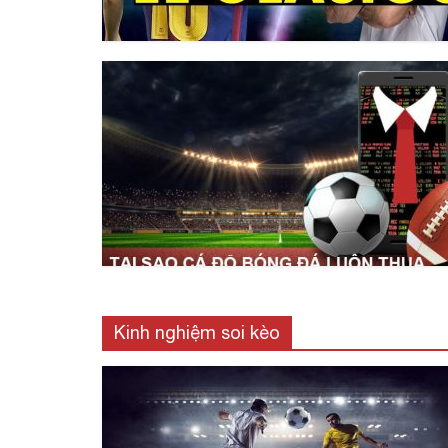
Kinh nghiệm soi kèo