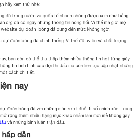
ạn hãy xem thử nhé:
óng đá trong nước và quốc tế nhanh chóng được xem như bằng
n.org đã có ngay những thông tin nóng hổi. Vì thế mà giới mộ
 là website dự đoán bóng đá đúng đến mức không ngờ.
c dự đoán bóng đá chính thống. Vì thế độ uy tín và chất lượng
y, bạn còn có thể thu thập thêm nhiều thông tin hot từng giây
hông tin tình hình các đội thi đấu mà còn liên tục cập nhật những
một cách chi tiết.
iện nay
c dự đoán bóng đá với những màn rượt đuổi tỉ số chính xác. Trang
à mở rộng thêm nhiều hạng mục khác nhằm làm mới mẻ không gây
 đấu
và những bình luận trận đấu.
t hấp dẫn