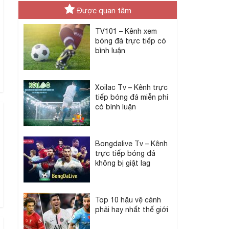
Được quan tâm
TV101 – Kênh xem
bóng đá trực tiếp có
bình luận
Xoilac Tv – Kênh trực
tiếp bóng đá miễn phí
có bình luận
Bongdalive Tv – Kênh
trực tiếp bóng đá
không bị giật lag
Top 10 hậu vệ cánh
phải hay nhất thế giới