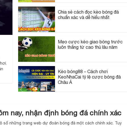
Chia sẻ cách đọc kèo bóng đá
chuẩn xác và dễ hiểu nhất
Mẹo cược kèo giao bóng trước
luôn thắng từ cao thủ lâu năm
h
hơi.
ận
Kèo bóng88 – Cách chơi
KeoNhaCai tỷ lệ cược bóng đá
Châu Á
ôm nay, nhận định bóng đá chính xác
 vô số những trang web dự đoán bóng đá một cách chính xác. Tuy