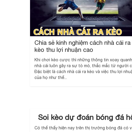
Chia sẻ kinh nghiệm cách nhà cái ra
kèo thu lợi nhuận cao
Khi chơi kèo cược thì những thông tin xoay quan
nhà cái luôn gây ra sự tò mò, thắc mắc từ người c
Đặc biệt là cách nhà cái ra kèo và việc thu lợi nhu
của họ như thế...
Soi kèo dự đoán bóng đá h
Có thể thấy hiện nay trên thị trường bóng đá có