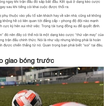
óng ngay khi trận đấu đó sắp bắt đầu. Kết quả ở dạng kèo cược
ay sau khi tiếng còi khai cuộc được thổi ra.
ị phụ thuộc vào yếu tố sân khách hay về sân nhà, cũng sẽ không
g không hề có liên quan tới đẳng cấp – phong độ đội nào mạnh
cực kỳ hên xui nhờ việc: Trọng tài tung đồng xu để quyết định.
en” đó nên đây có thể nói là một dạng kèo cược “thử vận may” của
g trận đấu chính thức. Nói là như vậy nhưng không phải là hoàn
 được chiến thắng từ nó. Quan trọng bạn phải biết “soi” tại đâu,
 giao bóng trước