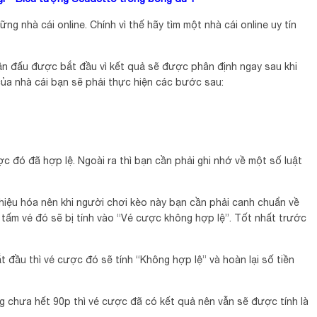
g nhà cái online. Chính vì thế hãy tìm một nhà cái online uy tín
ận đấu được bắt đầu vì kết quả sẽ được phân định ngay sau khi
của nhà cái bạn sẽ phải thực hiện các bước sau:
c đó đã hợp lệ. Ngoài ra thì bạn cần phải ghi nhớ về một số luật
 hiệu hóa nên khi người chơi kèo này bạn cần phải canh chuẩn về
 tấm vé đó sẽ bị tính vào “Vé cược không hợp lệ”. Tốt nhất trước
t đầu thì vé cược đó sẽ tính “Không hợp lệ” và hoàn lại số tiền
g chưa hết 90p thì vé cược đã có kết quả nên vẫn sẽ được tính là