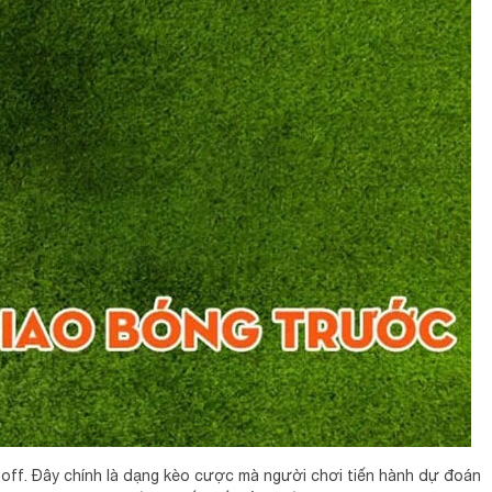
 off. Đây chính là dạng kèo cược mà người chơi tiến hành dự đoán