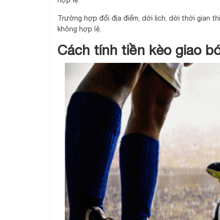
hợp lệ.
Trường hợp đổi địa điểm, dời lịch, dời thời gian t
không hợp lệ.
Cách tính tiền kèo giao b