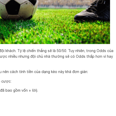
ội khách. Tỷ lệ chiến thắng sẽ là 50/50. Tuy nhiên, trong Odds của
được nhiều nhưng đội chủ nhà thường sẽ có Odds thấp hơn vì hay
u nên cách tính tiền của dạng kèo này khá đơn giản:
é cược:
đã bao gồm vốn + lời).