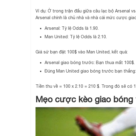
Ví dụ: Ở trong trận đấu giữa câu lạc bộ Arsenal v
Arsenal chính là chủ nhà và nhà cái mức cược giao
Arsenal: Tỷ lệ Odds là 1.90.
Man United: Tỷ lệ Odds là 2.10.
Giả sử bạn đặt 100$ vào Man United, kết quả:
Arsenal giao bóng trước: Bạn thua mất 100$.
Đúng Man United giao bóng trước bạn thắng:
Tiền thu về = 100 x 2.10 = 210 $. Trong đó sẽ có 11
Mẹo cược kèo giao bóng 