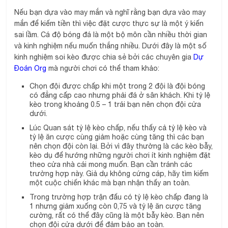
Nếu bạn dựa vào may mắn và nghĩ rằng bạn dựa vào may
mắn để kiếm tiền thì việc đặt cược thực sự là một ý kiến ​​
sai lầm. Cá độ bóng đá là một bộ môn cần nhiều thời gian
và kinh nghiệm nếu muốn thắng nhiều. Dưới đây là một số
kinh nghiệm soi kèo được chia sẻ bởi các chuyên gia
Dự
Đoán Org
mà người chơi có thể tham khảo:
Chọn đội được chấp khi một trong 2 đội là đội bóng
có đẳng cấp cao nhưng phải đá ở sân khách. Khi tỷ lệ
kèo trong khoảng 0.5 – 1 trái bạn nên chọn đội cửa
dưới.
Lúc Quan sát tỷ lệ kèo chấp, nếu thấy cả tỷ lệ kèo và
tỷ lệ ăn cược cùng giảm hoặc cùng tăng thì các bạn
nên chọn đội còn lại. Bởi vì đây thường là các kèo bẫy,
kèo dụ để hướng những người chơi ít kinh nghiệm đặt
theo cửa nhà cái mong muốn. Bạn cần tránh các
trường hợp này. Giả dụ không cứng cáp, hãy tìm kiếm
một cuộc chiến khác mà bạn nhận thấy an toàn.
Trong trường hợp trận đấu có tỷ lệ kèo chấp đang là
1 nhưng giảm xuống còn 0,75 và tỷ lệ ăn cược tăng
cường, rất có thể đây cũng là một bẫy kèo. Bạn nên
chọn đội cửa dưới để đảm bảo an toàn.