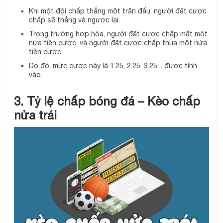
Khi một đội chấp thắng một trận đấu, người đặt cược
chấp sẽ thắng và ngược lại.
Trong trường hợp hòa, người đặt cược chấp mất một
nửa tiền cược, và người đặt cược chấp thua một nửa
tiền cược.
Do đó, mức cược này là 1.25, 2.25, 3.25 .. được tính
vào.
3. Tỷ lệ chấp bóng đá – Kèo chấp
nửa trái