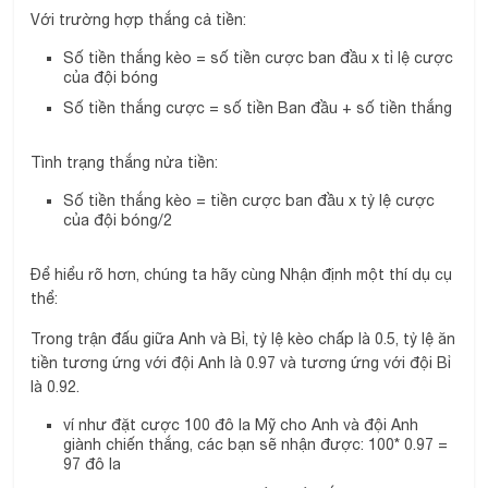
Với trường hợp thắng cả tiền:
Số tiền thắng kèo = số tiền cược ban đầu x tỉ lệ cược
của đội bóng
Số tiền thắng cược = số tiền Ban đầu + số tiền thắng
Tình trạng thắng nửa tiền:
Số tiền thắng kèo = tiền cược ban đầu x tỷ lệ cược
của đội bóng/2
Để hiểu rõ hơn, chúng ta hãy cùng Nhận định một thí dụ cụ
thể:
Trong trận đấu giữa Anh và Bỉ, tỷ lệ kèo chấp là 0.5, tỷ lệ ăn
tiền tương ứng với đội Anh là 0.97 và tương ứng với đội Bỉ
là 0.92.
ví như đặt cược 100 đô la Mỹ cho Anh và đội Anh
giành chiến thắng, các bạn sẽ nhận được: 100* 0.97 =
97 đô la