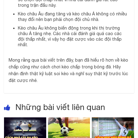
trong trận đấu này.
Kèo châu Âu đang tăng và kèo châu Á không có nhiều
thay đổi nên bạn phải chọn đội chủ nhà.
Kèo châu Âu không biến động trong khi thị trường
châu Á tăng nhẹ. Các nhà cái đánh giá quá cao các
đội thấp nhất, vì vậy họ đặt cược vào các đội thấp
nhất.
Mong rằng qua bài viết trên đây, bạn đã hiểu rõ hơn về kèo
chấp cũng như cách chơi kèo chấp trong bóng đá. Hãy
nhận định thật kỹ luật soi kèo và nghĩ suy thật kỹ trước lúc
đặt cược nhé.
Những bài viết liên quan