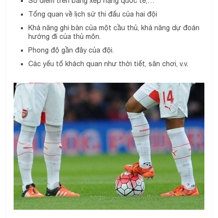
Số điểm trên bảng xếp hạng quốc tế,…
Tổng quan về lịch sử thi đấu của hai đội
Khả năng ghi bàn của một cầu thủ, khả năng dự đoán
hướng đi của thủ môn.
Phong độ gần đây của đội.
Các yếu tố khách quan như thời tiết, sân chơi, v.v.