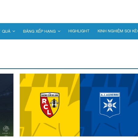
HIGHLIGHT
KINH NGHIỆM SOI KÈ
T QUẢ
BẢNG XẾP HẠNG