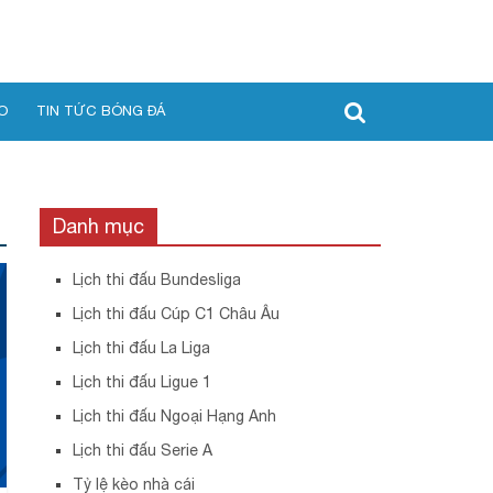
O
TIN TỨC BÓNG ĐÁ
Danh mục
Lịch thi đấu Bundesliga
Lịch thi đấu Cúp C1 Châu Âu
Lịch thi đấu La Liga
Lịch thi đấu Ligue 1
Lịch thi đấu Ngoại Hạng Anh
Lịch thi đấu Serie A
Tỷ lệ kèo nhà cái