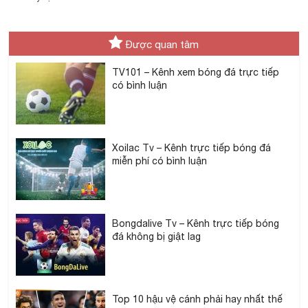
Được quan tâm
TV101 – Kênh xem bóng đá trực tiếp
có bình luận
Xoilac Tv – Kênh trực tiếp bóng đá
miễn phí có bình luận
Bongdalive Tv – Kênh trực tiếp bóng
đá không bị giật lag
Top 10 hậu vệ cánh phải hay nhất thế