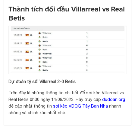
Thành tích đối đầu Villarreal vs Real
Betis
Dự đoán tỷ số:
Villarreal 2-0 Betis
Trên đây là những thông tin chi tiết để soi kèo Villarreal vs
Real Betis 0h30 ngày 14/08/2023. Hãy truy cập
dudoan.org
để cập nhật thông tin
soi kèo VĐQG Tây Ban Nha
nhanh
chóng và chính xác nhất nhé.