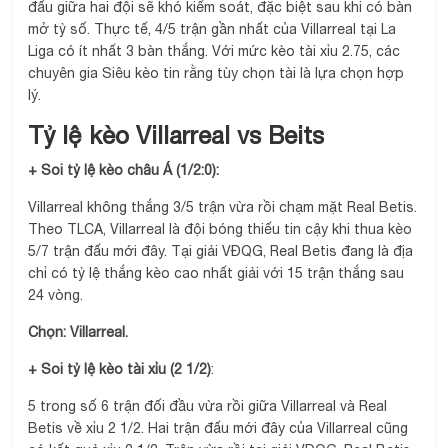
đấu giữa hai đội sẽ khó kiểm soát, đặc biệt sau khi có bàn
mở tỷ số. Thực tế, 4/5 trận gần nhất của Villarreal tại La
Liga có ít nhất 3 bàn thắng. Với mức kèo tài xỉu 2.75, các
chuyên gia Siêu kèo tin rằng tùy chọn tài là lựa chọn hợp
lý.
Tỷ lệ kèo Villarreal vs Beits
+ Soi tỷ lệ kèo châu Á (1/2:0):
Villarreal không thắng 3/5 trận vừa rồi chạm mặt Real Betis.
Theo TLCA, Villarreal là đội bóng thiếu tin cậy khi thua kèo
5/7 trận đấu mới đây. Tại giải VĐQG, Real Betis đang là địa
chỉ có tỷ lệ thắng kèo cao nhất giải với 15 trận thắng sau
24 vòng.
Chọn: Villarreal.
+ Soi tỷ lệ kèo tài xỉu (2 1/2)
:
5 trong số 6 trận đối đầu vừa rồi giữa Villarreal và Real
Betis về xỉu 2 1/2. Hai trận đấu mới đây của Villarreal cũng