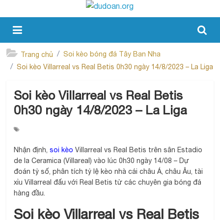
Soi kèo bóng đá Tây Ban Nha
Trang chủ
Soi kèo Villarreal vs Real Betis 0h30 ngày 14/8/2023 – La Liga
Soi kèo Villarreal vs Real Betis
0h30 ngày 14/8/2023 – La Liga
Nhận định,
soi kèo
Villarreal vs Real Betis trên sân Estadio
de la Ceramica (Villareal) vào lúc 0h30 ngày 14/08 – Dự
đoán tỷ số, phân tích tỷ lệ kèo nhà cái châu Á, châu Âu, tài
xỉu Villarreal đấu với Real Betis từ các chuyên gia bóng đá
hàng đầu.
Soi kèo Villarreal vs Real Betis