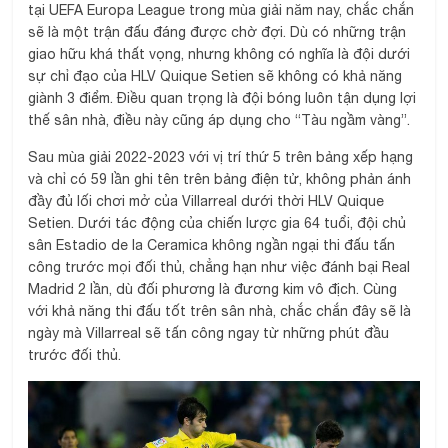
tại UEFA Europa League trong mùa giải năm nay, chắc chắn
sẽ là một trận đấu đáng được chờ đợi. Dù có những trận
giao hữu khá thất vọng, nhưng không có nghĩa là đội dưới
sự chỉ đạo của HLV Quique Setien sẽ không có khả năng
giành 3 điểm. Điều quan trọng là đội bóng luôn tận dụng lợi
thế sân nhà, điều này cũng áp dụng cho “Tàu ngầm vàng”.
Sau mùa giải 2022-2023 với vị trí thứ 5 trên bảng xếp hạng
và chỉ có 59 lần ghi tên trên bảng điện tử, không phản ánh
đầy đủ lối chơi mở của Villarreal dưới thời HLV Quique
Setien. Dưới tác động của chiến lược gia 64 tuổi, đội chủ
sân Estadio de la Ceramica không ngần ngại thi đấu tấn
công trước mọi đối thủ, chẳng hạn như việc đánh bại Real
Madrid 2 lần, dù đối phương là đương kim vô địch. Cùng
với khả năng thi đấu tốt trên sân nhà, chắc chắn đây sẽ là
ngày mà Villarreal sẽ tấn công ngay từ những phút đầu
trước đối thủ.