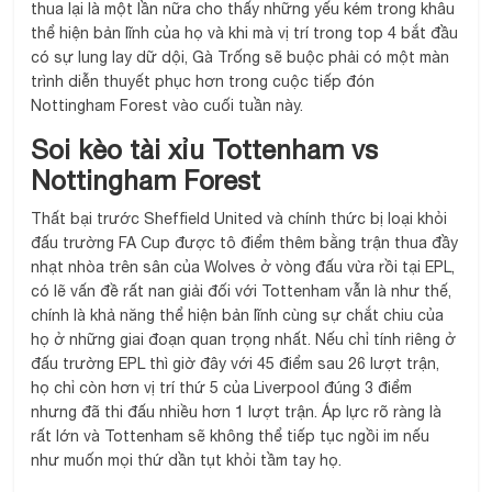
thua lại là một lần nữa cho thấy những yếu kém trong khâu
thể hiện bản lĩnh của họ và khi mà vị trí trong top 4 bắt đầu
có sự lung lay dữ dội, Gà Trống sẽ buộc phải có một màn
trình diễn thuyết phục hơn trong cuộc tiếp đón
Nottingham Forest vào cuối tuần này.
Soi kèo tài xỉu Tottenham vs
Nottingham Forest
Thất bại trước Sheffield United và chính thức bị loại khỏi
đấu trường FA Cup được tô điểm thêm bằng trận thua đầy
nhạt nhòa trên sân của Wolves ở vòng đấu vừa rồi tại EPL,
có lẽ vấn đề rất nan giải đối với Tottenham vẫn là như thế,
chính là khả năng thể hiện bản lĩnh cùng sự chắt chiu của
họ ở những giai đoạn quan trọng nhất. Nếu chỉ tính riêng ở
đấu trường EPL thì giờ đây với 45 điểm sau 26 lượt trận,
họ chỉ còn hơn vị trí thứ 5 của Liverpool đúng 3 điểm
nhưng đã thi đấu nhiều hơn 1 lượt trận. Áp lực rõ ràng là
rất lớn và Tottenham sẽ không thể tiếp tục ngồi im nếu
như muốn mọi thứ dần tụt khỏi tầm tay họ.