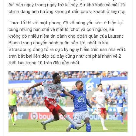
ôm hận ngay trong ngày trở lại này. Sự khó khăn về mặt tài
chính đang ảnh hưởng không ít đến các vị khách ở hiện tại.
Thực tế thì với một phong độ vô cùng yếu kém ở hiện tại
cùng những hạn chế về mặt lối chơi và con người, sẽ
không có nhiều niềm tin dành cho đoàn quân của Laurent
Blanc trong chuyến hành quân sắp tới, nhất là khi
Strasbourg đang tỏ ra cực kỳ nguy hiểm trên sân nhà với 5
trận bất bại liên tiếp tại đây cũng như chỉ phải nhận về 2
thất bại trong 10 trận đấu gần nhất.