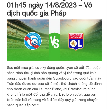
01h45 ngày 14/8/2023 – Vô
địch quốc gia Pháp
Sau một mùa giải cực kỳ đáng quên, Lyon sẽ bắt đầu cuộc
hành trình tìm lại ánh hào quang và vị thế trong quá khứ
bằng chuyến hành quân đến Strasbourg vào cuối tuần này.
Trận đấu được dự báo sẽ là một thử thách không dễ dành
cho đoàn quân của Laurent Blanc, khi Strasbourg cũng
không hề là một đối thủ dễ chịu. Liệu Lyon vượt qua bài
toán sân bãi và mang về 3 điểm đầy quý giá trong chuyến
hành quân sắp tới ?