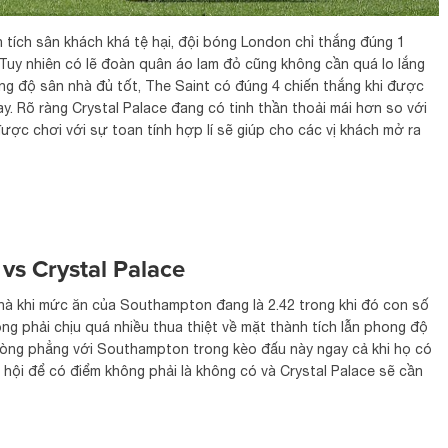
tích sân khách khá tệ hại, đội bóng London chỉ thắng đúng 1
 Tuy nhiên có lẽ đoàn quân áo lam đỏ cũng không cần quá lo lắng
độ sân nhà đủ tốt, The Saint có đúng 4 chiến thắng khi được
n nay. Rõ ràng Crystal Palace đang có tinh thần thoải mái hơn so với
được chơi với sự toan tính hợp lí sẽ giúp cho các vị khách mở ra
vs Crystal Palace
nhà khi mức ăn của Southampton đang là 2.42 trong khi đó con số
ông phải chịu quá nhiều thua thiệt về mặt thành tích lẫn phong độ
sòng phẳng với Southampton trong kèo đấu này ngay cả khi họ có
. Cơ hội để có điểm không phải là không có và Crystal Palace sẽ cần