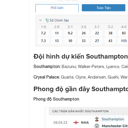
Đội hình dự kiến Southampton 
Southampton:
Bazunu; Walker-Peters, Lyanco, Cale
Crysal Palace:
Guaita; Clyne, Andersen, Guehi, War
Phong độ gần đây Southampton
Phong độ Southampton