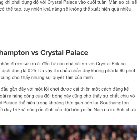
̀ng khi phải đụng độ với Crystal Palace vào cuối tuần. Màn so tài sẽ
 có thể tạo, tuy nhiên khả năng sẽ không thể xuất hiện quá nhiều
hampton vs Crystal Palace
 nhận được sự ưu ái đến từ các nhà cái so với Crystal Palace
ịch đang là 0.25. Dù vậy thì chắc chắn đây không phải là 90 phút
họ cũng cho thấy những sự quyết tâm của mình.
ấu gần đây với một lối chơi được cải thiện một cách đáng kể
ngoài ra hàng công của đội bóng này cũng cho thấy sự chắt chiu vô
tal Palace thể hiện trong khoảng thời gian còn lại. Southampton
ề về duy trì khả năng ổn định của đội bóng miền Nam nước Anh chưa