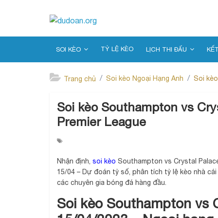
TỶ LỆ KÈO
SOI KÈO
LỊCH THI ĐẤU
KẾ
Soi kèo Ngoại Hạng Anh
Soi kèo
Trang chủ
Soi kèo Southampton vs Crys
Premier League
Nhận định,
soi kèo
Southampton vs Crystal Palace
15/04 – Dự đoán tỷ số, phân tích tỷ lệ kèo nhà cá
các chuyên gia bóng đá hàng đầu.
Soi kèo Southampton vs C