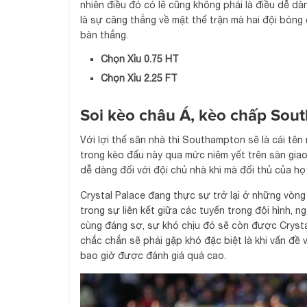
nhiên điều đó có lẽ cũng không phải là điều dễ da
là sự căng thẳng về mặt thế trận mà hai đội bóng
bàn thắng.
Chọn Xỉu 0.75 HT
Chọn Xỉu 2.25 FT
Soi kèo châu Á, kèo chấp Sout
Với lợi thế sân nhà thì Southampton sẽ là cái tên
trong kèo đấu này qua mức niêm yết trên sàn giao d
dễ dàng đối với đội chủ nhà khi mà đối thủ của 
Crystal Palace đang thực sự trở lại ở những vòng đ
trong sự liên kết giữa các tuyến trong đội hình, 
cùng đáng sợ, sự khó chịu đó sẽ còn được Crys
chắc chắn sẽ phải gặp khó đặc biệt là khi vấn đ
bao giờ được đánh giá quá cao.