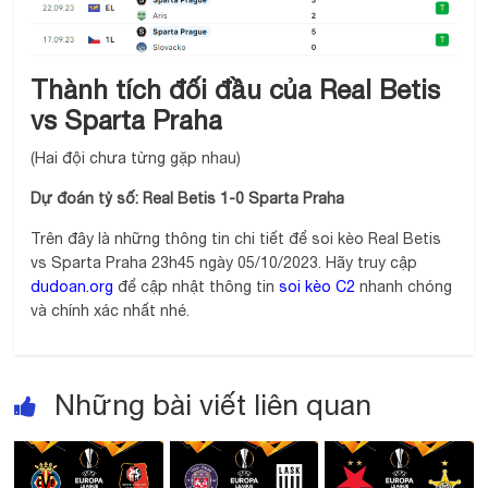
Thành tích đối đầu của Real Betis
vs Sparta Praha
(Hai đội chưa từng gặp nhau)
Dự đoán tỷ số:
Real Betis 1-0 Sparta Praha
Trên đây là những thông tin chi tiết để soi kèo Real Betis
vs Sparta Praha 23h45 ngày 05/10/2023. Hãy truy cập
dudoan.org
để cập nhật thông tin
soi kèo C2
nhanh chóng
và chính xác nhất nhé.
Những bài viết liên quan