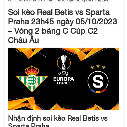
với Sparta Praha từ các chuyên gia bóng đá hàng đầu.
Soi kèo Real Betis vs Sparta
Praha 23h45 ngày 05/10/2023
– Vòng 2 bảng C Cúp C2
Châu Âu
Nhận định soi kèo Real Betis vs
Sparta Praha