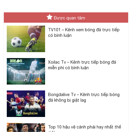
Được quan tâm
TV101 – Kênh xem bóng đá trực tiếp
có bình luận
Xoilac Tv – Kênh trực tiếp bóng đá
miễn phí có bình luận
Bongdalive Tv – Kênh trực tiếp bóng
đá không bị giật lag
Top 10 hậu vệ cánh phải hay nhất thế