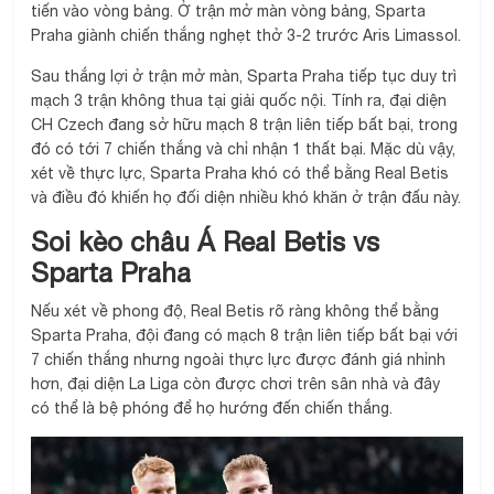
tiến vào vòng bảng. Ở trận mở màn vòng bảng, Sparta
Praha giành chiến thắng nghẹt thở 3-2 trước Aris Limassol.
Sau thắng lợi ở trận mở màn, Sparta Praha tiếp tục duy trì
mạch 3 trận không thua tại giải quốc nội. Tính ra, đại diện
CH Czech đang sở hữu mạch 8 trận liên tiếp bất bại, trong
đó có tới 7 chiến thắng và chỉ nhận 1 thất bại. Mặc dù vậy,
xét về thực lực, Sparta Praha khó có thể bằng Real Betis
và điều đó khiến họ đối diện nhiều khó khăn ở trận đấu này.
Soi kèo châu Á Real Betis vs
Sparta Praha
Nếu xét về phong độ, Real Betis rõ ràng không thể bằng
Sparta Praha, đội đang có mạch 8 trận liên tiếp bất bại với
7 chiến thắng nhưng ngoài thực lực được đánh giá nhỉnh
hơn, đại diện La Liga còn được chơi trên sân nhà và đây
có thể là bệ phóng để họ hướng đến chiến thắng.