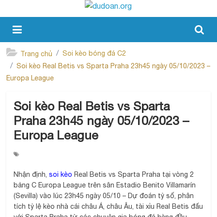
Soi kèo bóng đá C2
Trang chủ
Soi kèo Real Betis vs Sparta Praha 23h45 ngày 05/10/2023 –
Europa League
Soi kèo Real Betis vs Sparta
Praha 23h45 ngày 05/10/2023 –
Europa League
Nhận định,
soi kèo
Real Betis vs Sparta Praha tại vòng 2
bảng C Europa League trên sân Estadio Benito Villamarín
(Sevilla) vào lúc 23h45 ngày 05/10 – Dự đoán tỷ số, phân
tích tỷ lệ kèo nhà cái châu Á, châu Âu, tài xỉu Real Betis đấu