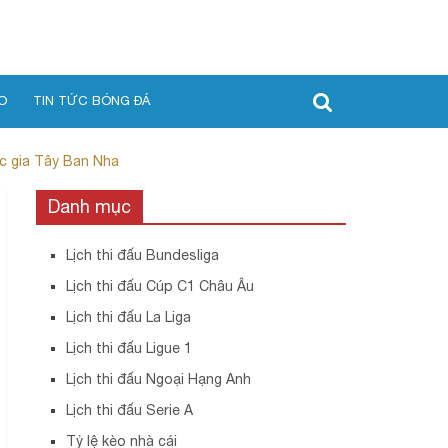
O
TIN TỨC BÓNG ĐÁ
ốc gia Tây Ban Nha
Danh mục
Lịch thi đấu Bundesliga
Lịch thi đấu Cúp C1 Châu Âu
Lịch thi đấu La Liga
Lịch thi đấu Ligue 1
Lịch thi đấu Ngoại Hạng Anh
Lịch thi đấu Serie A
Tỷ lệ kèo nhà cái