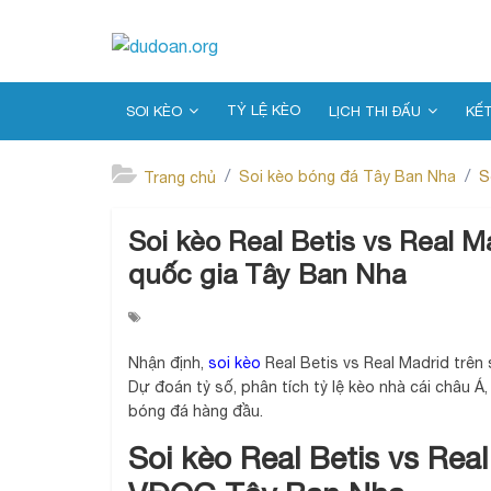
TỶ LỆ KÈO
SOI KÈO
LỊCH THI ĐẤU
KẾ
Soi kèo bóng đá Tây Ban Nha
S
Trang chủ
Soi kèo Real Betis vs Real 
quốc gia Tây Ban Nha
Nhận định,
soi kèo
Real Betis vs Real Madrid trên s
Dự đoán tỷ số, phân tích tỷ lệ kèo nhà cái châu Á,
bóng đá hàng đầu.
Soi kèo Real Betis vs Re