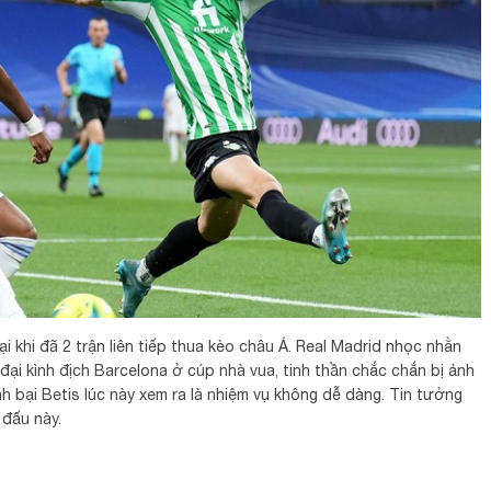
 khi đã 2 trận liên tiếp thua kèo châu Á. Real Madrid nhọc nhằn
 đại kình địch Barcelona ở cúp nhà vua, tinh thần chắc chắn bị ảnh
 bại Betis lúc này xem ra là nhiệm vụ không dễ dàng. Tin tưởng
 đấu này.