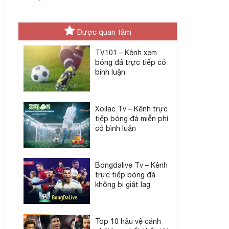
Được quan tâm
TV101 – Kênh xem
bóng đá trực tiếp có
bình luận
Xoilac Tv – Kênh trực
tiếp bóng đá miễn phí
có bình luận
Bongdalive Tv – Kênh
trực tiếp bóng đá
không bị giật lag
Top 10 hậu vệ cánh