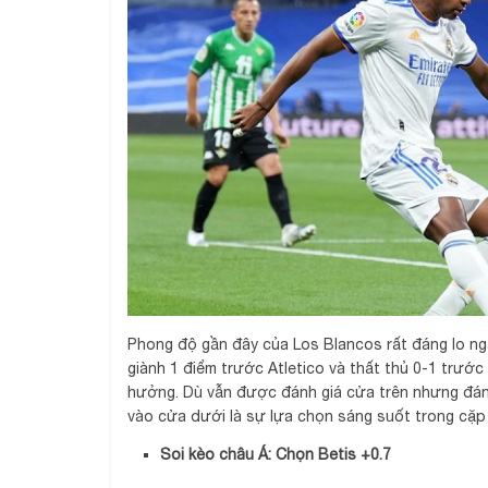
Phong độ gần đây của Los Blancos rất đáng lo ngại
giành 1 điểm trước Atletico và thất thủ 0-1 trước
hưởng. Dù vẫn được đánh giá cửa trên nhưng đánh
vào cửa dưới là sự lựa chọn sáng suốt trong cặp
Soi kèo châu Á: Chọn
Betis +
0.7