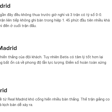
drid
n gần đây đều không thua trước giờ nghỉ và 3 trận có tỷ số 0-0.
rận liên tiếp không ghi bàn trong hiệp 1. 45 phút đầu tiên nhiều khả
 đến ở cuối trận đấu.
 Madrid
hiến thắng của đội khách. Tuy nhiên Betis có tâm lý tốt hơn lại
ng bất ổn cả về phong độ lẫn lực lượng. Điểm số hoàn toàn xứng
rid
ề từ Real Madrid khó cống hiến nhiều bàn thắng. Thế trận giằng co
à kịch bản dễ xảy ra.