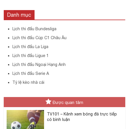
Danh mục
Lịch thi đấu Bundesliga
Lịch thi đấu Cúp C1 Châu Âu
Lịch thi đấu La Liga
Lịch thi đấu Ligue 1
Lịch thi đấu Ngoại Hạng Anh
Lịch thi đấu Serie A
Tỷ lệ kèo nhà cái
Được quan tâm
TV101 – Kênh xem bóng đá trực tiếp
có bình luận