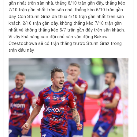
gần nhất trên sân nhà, thắng 6/10 trận gần đây, thắng kèo
7/10 trận gần nhất trên sân nhà, thắng kèo 6/10 trận gần
đây. Còn Sturm Graz đã thua 4/10 trận gần nhất trên sân
khách, 2/10 trận gần đây, không thắng kèo 7/10 trận gần
nhất và không thắng kèo 6/7 trận gần đây trên sân khách.
Vì vậy khả năng cao đội chủ sân vận động Rakow
Czestochowa sẽ có trận thắng trước Sturm Graz trong
trận đấu này.