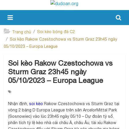
Soi kèo bóng đá C2
Trang chủ
Soi kèo Rakow Czestochowa vs Sturm Graz 23h45 ngày
05/10/2023 – Europa League
Soi kèo Rakow Czestochowa vs
Sturm Graz 23h45 ngày
05/10/2023 – Europa League
Nhận định,
soi kèo
Rakow Czestochowa vs Sturm Graz tại
vòng 2 bảng D Europa League trên sân ArcelorMittal Park
(Sosnowiec) vào lúc 23h45 ngày 05/10 – Dự đoán tỷ số,
phân tích tỷ lệ kèo nhà cái châu Á, châu Âu, tài xỉu Rakow