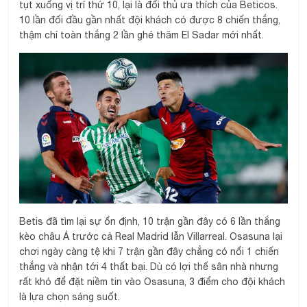
tụt xuống vị trí thứ 10, lại là đối thủ ưa thích của Beticos.
10 lần đối đầu gần nhất đội khách có được 8 chiến thắng,
thậm chí toàn thắng 2 lần ghé thăm El Sadar mới nhất.
Betis đã tìm lại sự ổn định, 10 trận gần đây có 6 lần thắng
kèo châu Á trước cả Real Madrid lẫn Villarreal. Osasuna lại
chơi ngày càng tệ khi 7 trận gần đây chẳng có nổi 1 chiến
thắng và nhận tới 4 thất bại. Dù có lợi thế sân nhà nhưng
rất khó để đặt niềm tin vào Osasuna, 3 điểm cho đội khách
là lựa chọn sáng suốt.