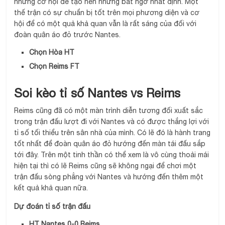
những cơ hội để tạo nên những bất ngờ nhất định. Một
thế trận có sự chuẩn bị tốt trên mọi phương diện và cơ
hội để có một quả khả quan vẫn là rất sáng của đối với
đoàn quân áo đỏ trước Nantes.
Chọn Hòa HT
Chọn Reims FT
Soi kèo tỉ số Nantes vs Reims
Reims cũng đã có một màn trình diễn tương đối xuất sắc
trong trận đấu lượt đi với Nantes và có được thắng lợi với
tỉ số tối thiểu trên sân nhà của mình. Có lẽ đó là hành trang
tốt nhất để đoàn quân áo đỏ hướng đến màn tái đấu sắp
tới đây. Trên một tinh thần có thể xem là vô cùng thoải mái
hiện tại thì có lẽ Reims cũng sẽ không ngại để chơi một
trận đấu sòng phẳng với Nantes và hướng đến thêm một
kết quả khả quan nữa.
Dự đoán tỉ số trận đấu
HT Nantes 0-0 Reims