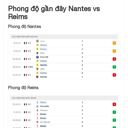
Phong độ gần đây Nantes vs
Reims
Phong độ Nantes
Phong độ Reims