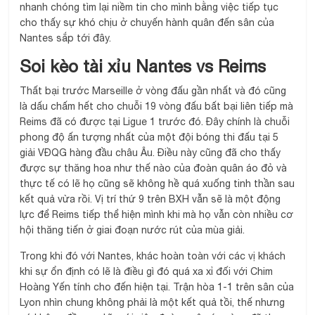
nhanh chóng tìm lại niềm tin cho mình bằng việc tiếp tục
cho thấy sự khó chịu ở chuyến hành quân đến sân của
Nantes sắp tới đây.
Soi kèo tài xỉu Nantes vs Reims
Thất bại trước Marseille ở vòng đấu gần nhất và đó cũng
là dấu chấm hết cho chuỗi 19 vòng đấu bất bại liên tiếp mà
Reims đã có được tại Ligue 1 trước đó. Đây chính là chuỗi
phong độ ấn tượng nhất của một đội bóng thi đấu tại 5
giải VĐQG hàng đầu châu Âu. Điều này cũng đã cho thấy
được sự thăng hoa như thế nào của đoàn quân áo đỏ và
thực tế có lẽ họ cũng sẽ không hề quá xuống tinh thần sau
kết quả vừa rồi.
Vị trí thứ 9 trên BXH vẫn sẽ là một động
lực để Reims tiếp thể hiện mình khi mà họ vẫn còn nhiều cơ
hội thăng tiến ở giai đoạn nước rút của mùa giải.
Trong khi đó với Nantes, khác hoàn toàn với các vị khách
khi sự ổn định có lẽ là điều gì đó quá xa xỉ đối với Chim
Hoàng Yến tính cho đến hiện tại. Trận hòa 1-1 trên sân của
Lyon nhìn chung không phải là một kết quả tồi, thế nhưng