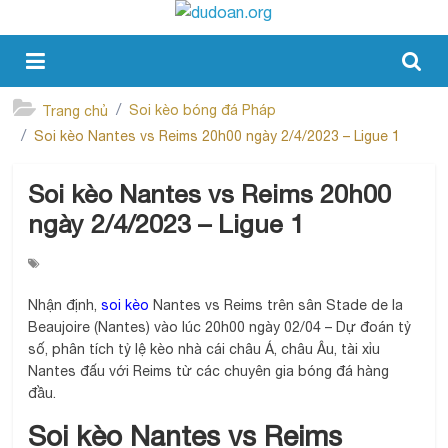
Soi kèo bóng đá Pháp
Trang chủ
Soi kèo Nantes vs Reims 20h00 ngày 2/4/2023 – Ligue 1
Soi kèo Nantes vs Reims 20h00
ngày 2/4/2023 – Ligue 1
Nhận định,
soi kèo
Nantes vs Reims trên sân Stade de la
Beaujoire (Nantes) vào lúc 20h00 ngày 02/04 – Dự đoán tỷ
số, phân tích tỷ lệ kèo nhà cái châu Á, châu Âu, tài xỉu
Nantes đấu với Reims từ các chuyên gia bóng đá hàng
đầu.
Soi kèo Nantes vs Reims