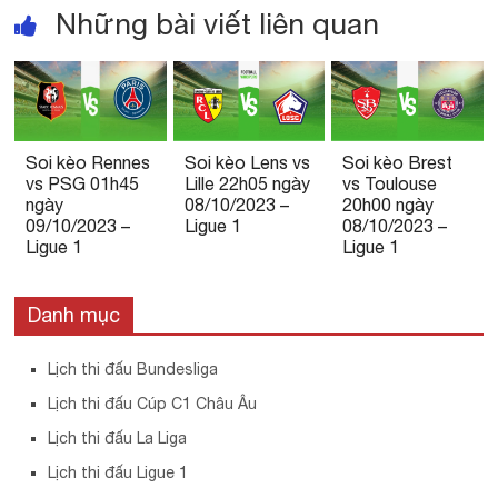
Những bài viết liên quan
Soi kèo Rennes
Soi kèo Lens vs
Soi kèo Brest
vs PSG 01h45
Lille 22h05 ngày
vs Toulouse
ngày
08/10/2023 –
20h00 ngày
09/10/2023 –
Ligue 1
08/10/2023 –
Ligue 1
Ligue 1
Danh mục
Lịch thi đấu Bundesliga
Lịch thi đấu Cúp C1 Châu Âu
Lịch thi đấu La Liga
Lịch thi đấu Ligue 1