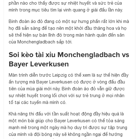
phần nào cho thấy được sự nhiệt huyết và sức trẻ của
mình trong mục tiêu tìm lại vinh quang ở giải đấu lần này.
Binh đoàn áo đỏ đang có một sự hưng phấn rất lớn khi mà
họ đã sẵn sàng để tạo nên một khởi đầu thăng hoa và họ
sẽ thể hiện sự bản lĩnh đó trong màn hành quân đến sân
của Monchengladbach sắp tới.
Soi kèo
tài xỉu Monchengladbach vs
Bayer Leverkusen
Màn trình diễn trước Leipzig có thể xem là sự thể hiện đầy
ấn tượng mà Bayer Leverkusen có được ở vòng đấu đầu
tiên của mùa giải mới này. Binh đoàn áo đỏ vẫn giữ được
sự nhiệt huyết trong lối chơi với sự trẻ trung ở mọi nhân
tố tại các tuyến mà mình có.
Khả năng thi đấu với tần suất hoạt động đầy hiệu quả là
một món bài giúp cho Bayer Leverkusen có thể tỏa sáng
mạnh mẽ trong một ngày mà họ duy trì được sự tập trung
của mình và đội bóng này sẽ không ngần ngại để hướng