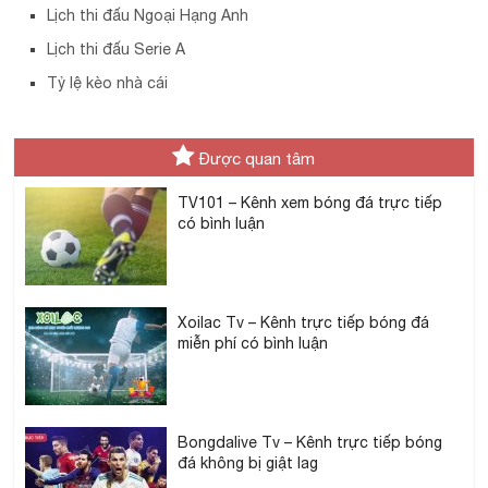
Lịch thi đấu Ngoại Hạng Anh
Lịch thi đấu Serie A
Tỷ lệ kèo nhà cái
Được quan tâm
TV101 – Kênh xem bóng đá trực tiếp
có bình luận
Xoilac Tv – Kênh trực tiếp bóng đá
miễn phí có bình luận
Bongdalive Tv – Kênh trực tiếp bóng
đá không bị giật lag