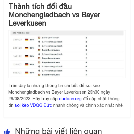
Thành tích đối đầu
Monchengladbach vs Bayer
Leverkusen
Trên đây là những thông tin chi tiết để soi kèo
Monchengladbach vs Bayer Leverkusen 23h30 ngày
26/08/2023. Hãy truy cập
dudoan.org
để cập nhật thông
tin
soi kèo VĐQG Đức
nhanh chóng và chính xác nhất nhé.
Những bài viết liên quan