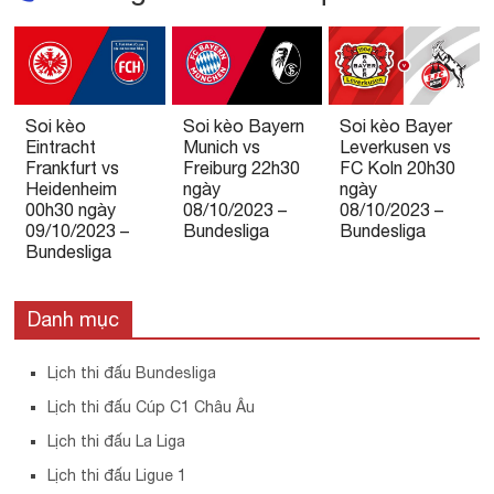
Soi kèo
Soi kèo Bayern
Soi kèo Bayer
Eintracht
Munich vs
Leverkusen vs
Frankfurt vs
Freiburg 22h30
FC Koln 20h30
Heidenheim
ngày
ngày
00h30 ngày
08/10/2023 –
08/10/2023 –
09/10/2023 –
Bundesliga
Bundesliga
Bundesliga
Danh mục
Lịch thi đấu Bundesliga
Lịch thi đấu Cúp C1 Châu Âu
Lịch thi đấu La Liga
Lịch thi đấu Ligue 1