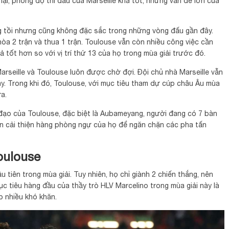
ại, phong độ thi đấu của Marseille khá tốt, nhưng vấn đề lớn của
ng tồi nhưng cũng không đặc sắc trong những vòng đấu gần đây.
hòa 2 trận và thua 1 trận. Toulouse vẫn còn nhiều công việc cần
 tốt hơn so với vị trí thứ 13 của họ trong mùa giải trước đó.
rseille và Toulouse luôn được chờ đợi. Đội chủ nhà Marseille vẫn
ây. Trong khi đó, Toulouse, với mục tiêu tham dự cúp châu Âu mùa
ữa.
n đạo của Toulouse, đặc biệt là Aubameyang, người đang có 7 bàn
ần cải thiện hàng phòng ngự của họ để ngăn chặn các pha tấn
oulouse
u tiên trong mùa giải. Tuy nhiên, họ chỉ giành 2 chiến thắng, nên
c tiêu hàng đầu của thầy trò HLV Marcelino trong mùa giải này là
p nhiều khó khăn.