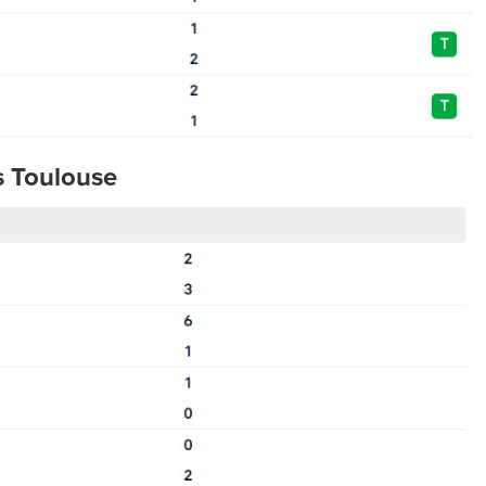
s Toulouse