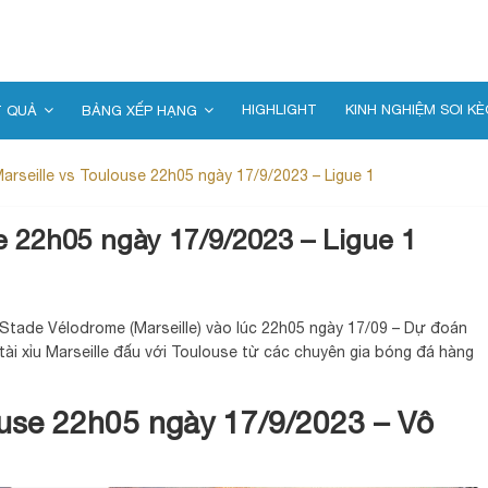
HIGHLIGHT
KINH NGHIỆM SOI KÈ
T QUẢ
BẢNG XẾP HẠNG
arseille vs Toulouse 22h05 ngày 17/9/2023 – Ligue 1
se 22h05 ngày 17/9/2023 – Ligue 1
Stade Vélodrome (Marseille)
vào lúc 22h05 ngày 17/09 – Dự đoán
, tài xỉu Marseille đấu với Toulouse từ các chuyên gia bóng đá hàng
louse 22h05 ngày 17/9/2023 – Vô