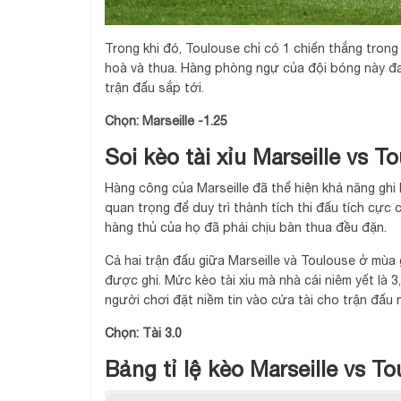
Trong khi đó, Toulouse chỉ có 1 chiến thắng trong t
hoà và thua. Hàng phòng ngự của đội bóng này đan
trận đấu sắp tới.
Chọn: Marseille -1.25
Soi kèo tài xỉu Marseille vs T
Hàng công của Marseille đã thể hiện khả năng ghi
quan trọng để duy trì thành tích thi đấu tích cực
hàng thủ của họ đã phải chịu bàn thua đều đặn.
Cả hai trận đấu giữa Marseille và Toulouse ở mùa 
được ghi. Mức kèo tài xỉu mà nhà cái niêm yết là 3, v
người chơi đặt niềm tin vào cửa tài cho trận đấu 
Chọn: Tài 3.0
Bảng tỉ lệ kèo Marseille vs T