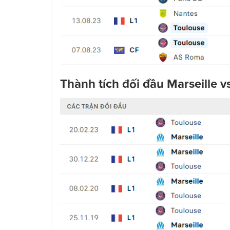
Thành tích đối đầu Marseille v