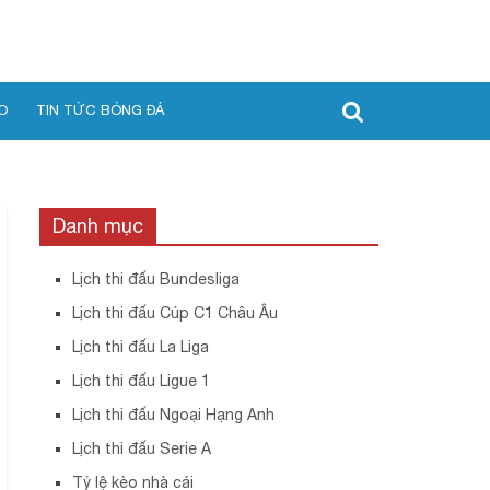
O
TIN TỨC BÓNG ĐÁ
Danh mục
Lịch thi đấu Bundesliga
Lịch thi đấu Cúp C1 Châu Âu
Lịch thi đấu La Liga
Lịch thi đấu Ligue 1
Lịch thi đấu Ngoại Hạng Anh
Lịch thi đấu Serie A
Tỷ lệ kèo nhà cái