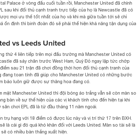
al Palace ở vòng đấu cuối tuần rồi, Manchester United đã chính
EPL sau khi đối thủ cạnh tranh trực tiếp của họ là Newcastle đã có
ược mọi ưu thế tốt nhất của họ và khi mà giữa tuần tới sẽ chỉ
 ổn định thì binh đoàn đó sẽ phải thể hiện khả năng tận dụng của
ited vs Leeds United
ắng thứ 4 liên tiếp trên mọi đấu trường mà Manchester United có
 Newcastle đã sảy chân trước West Ham, Quỷ Đỏ ngay lập tức chớp
42 điểm sau 21 trận đã chơi đồng thời hơn đối thủ cạnh tranh của
Hag đang toan tính đã giúp cho Manchester United có những bước
i đảm bảo luôn giữ được sự thăng hoa đang có.
 mặt Manchester United thì đội bóng áo trắng vẫn sẽ còn màn so
ng bàn về sự thể hiện của các vị khách tính cho đến hiện tại khi
 sân chơi EPL đã là từ đầu tháng 11 năm ngoái.
trụ hạng với 18 điểm có được lúc này và vị trí thứ 17 trên BXH.
̀ cái gì đó quá khó khăn đối với Leeds United. Màn so tài sẽ là
sẽ có nhiều bàn thắng xuất hiện.