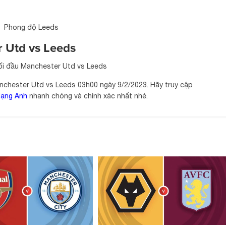
r Utd vs Leeds
Manchester Utd vs Leeds 03h00 ngày 9/2/2023. Hãy truy cập
Hạng Anh
nhanh chóng và chính xác nhất nhé.