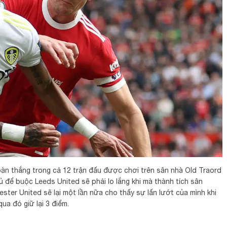
̀n thắng trong cả 12 trận đấu được chơi trên sân nhà Old Traord
 đủ để buộc Leeds United sẽ phải lo lắng khi mà thành tích sân
hester United sẽ lại một lần nữa cho thấy sự lấn lướt của mình khi
a đó giữ lại 3 điểm.