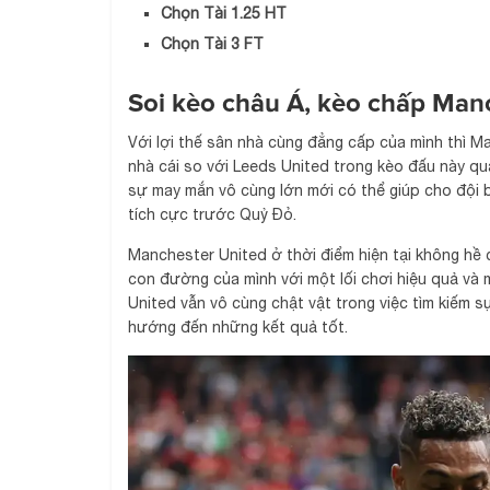
Chọn Tài 1.25 HT
Chọn Tài 3 FT
Soi kèo châu Á, kèo chấp Man
Với lợi thế sân nhà cùng đẳng cấp của mình thì M
nhà cái so với Leeds United trong kèo đấu này qua
sự may mắn vô cùng lớn mới có thể giúp cho đội 
tích cực trước Quỷ Đỏ.
Manchester United ở thời điểm hiện tại không hề 
con đường của mình với một lối chơi hiệu quả và m
United vẫn vô cùng chật vật trong việc tìm kiếm sự
hướng đến những kết quả tốt.