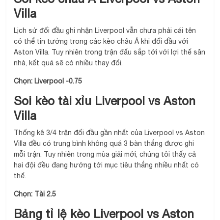
Villa
Lịch sử đối đầu ghi nhận Liverpool vẫn chưa phải cái tên
có thể tin tưởng trong các kèo châu Á khi đối đầu với
Aston Villa. Tuy nhiên trong trận đấu sắp tới với lợi thế sân
nhà, kết quả sẽ có nhiều thay đổi.
Chọn: Liverpool -0.75
Soi kèo tài xỉu Liverpool vs Aston
Villa
Thống kê 3/4 trận đối đầu gần nhất của Liverpool vs Aston
Villa đều có trung bình không quá 3 bàn thắng được ghi
mỗi trận. Tuy nhiên trong mùa giải mới, chúng tôi thấy cả
hai đội đều đang hướng tới mục tiêu thắng nhiều nhất có
thể.
Chọn: Tài 2.5
Bảng tỉ lệ kèo
Liverpool vs Aston