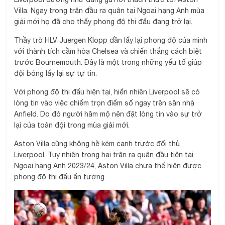
Villa. Ngay trong trận đầu ra quân tại Ngoại hạng Anh mùa
giải mới họ đã cho thấy phong độ thi đấu đang trở lại.
Thầy trò HLV Juergen Klopp dần lấy lại phong độ của mình
với thành tích cầm hòa Chelsea và chiến thắng cách biệt
trước Bournemouth. Đây là một trong những yếu tố giúp
đội bóng lấy lại sự tự tin.
Với phong độ thi đấu hiện tại, hiển nhiên Liverpool sẽ có
lòng tin vào việc chiếm trọn điểm số ngay trên sân nhà
Anfield. Do đó người hâm mộ nên đặt lòng tin vào sự trở
lại của toàn đội trong mùa giải mới.
Aston Villa cũng không hề kém cạnh trước đối thủ
Liverpool. Tuy nhiên trong hai trận ra quân đầu tiên tại
Ngoại hạng Anh 2023/24, Aston Villa chưa thể hiện được
phong độ thi đấu ấn tượng.