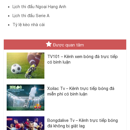
Lịch thi đấu Ngoại Hạng Anh
Lịch thi đấu Serie A
Tỷ lệ kèo nhà cái
Được quan tâm
TV101 – Kênh xem bóng đá trực tiếp
có bình luận
Xoilac Tv – Kênh trực tiếp bóng đá
miễn phí có bình luận
Bongdalive Tv – Kênh trực tiếp bóng
đá không bị giật lag