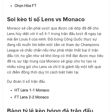
Chọn Hòa FT
Soi kèo tỉ số Lens vs Monaco
Monaco sẽ cần phải vượt qua được cái dớp đã để cho
Lens hủy diệt với tỉ số 4-1 trong trận đấu lượt đi ngay tại
mái ấm Louis II của mình. Đội bóng Công Quốc thực sự
đang rất muốn tìm kiếm một tấm vé tham dự Champions
League và chắc chắn nếu như phải nhận thất bại ở trận
đấu tới, họ gần như sẽ khó lòng có thể đạt được mục tiêu
đề ra, sự tập trung của Monaco sẽ giúp cho họ tạo ra
nhiều sóng gió cho Lens và chí ít là giành lấy một kết quả
có điểm đồng thời duy trì cách biệt hiện tại.
Dự đoán tỉ số trận đấu
HT Lens 1-1 Monaco
FT Lens 2-2 Monaco
Bảng tỷ lệ kèo bóng đá trận đấu