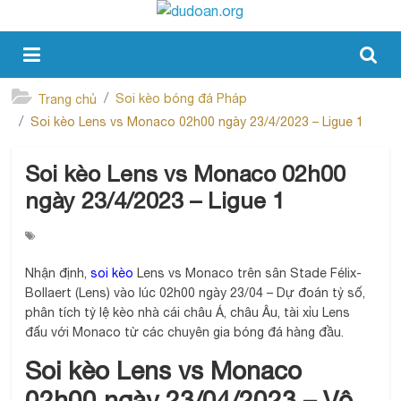
Soi kèo bóng đá Pháp
Trang chủ
Soi kèo Lens vs Monaco 02h00 ngày 23/4/2023 – Ligue 1
Soi kèo Lens vs Monaco 02h00
ngày 23/4/2023 – Ligue 1
Nhận định,
soi kèo
Lens vs Monaco trên sân Stade Félix-
Bollaert (Lens) vào lúc 02h00 ngày 23/04 – Dự đoán tỷ số,
phân tích tỷ lệ kèo nhà cái châu Á, châu Âu, tài xỉu Lens
đấu với Monaco từ các chuyên gia bóng đá hàng đầu.
Soi kèo Lens vs Monaco
02h00 ngày 23/04/2023 – Vô