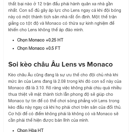
thất bại nào ở 12 trận đấu phải hành quân xa nhà gần
nhất. Con số đủ gây áp lực cho Lens ngay cả khi đội bóng
này có một thành tích sân nhà rất ổn định. Một thế trận
giằng co tột độ và Monaco có thừa sự kinh nghiệm để
khiến cho Lens không thể áp đảo mình.
Chọn Monaco +0.25 HT
Chọn Monaco +0.5 FT
Soi kèo châu Âu Lens vs Monaco
Kèo châu Âu cũng đang là sự ưu thế cho đội chủ nhà khi
mức ăn của Lens đang là 2.08 trong khi đó con số này của
Monaco đã là 3.10. Rõ ràng việc không phải chịu quá nhiều
thua thiệt về mặt thành tích lẫn phong độ sẽ giúp cho
Monaco tự tin để có thể chơi sòng phẳng với Lens trong
kèo đấu này ngay cả khi họ phải chơi trên sân của đối thủ.
Cơ hội để có điểm không phải là không có và Monaco sẽ
cần phải thể hiện được bản lĩnh của mình.
Chọn Hòa HT