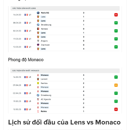
Phong độ Monaco
Lịch sử đối đầu của Lens vs Monaco