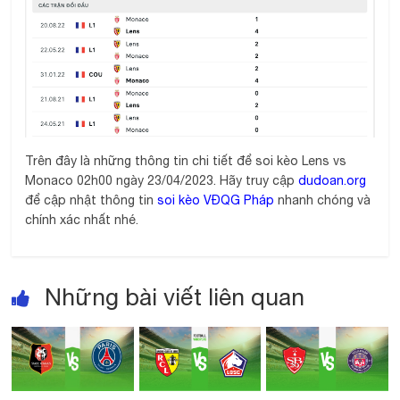
Trên đây là những thông tin chi tiết để soi kèo Lens vs
Monaco 02h00 ngày 23/04/2023. Hãy truy cập
dudoan.org
để cập nhật thông tin
soi kèo VĐQG Pháp
nhanh chóng và
chính xác nhất nhé.
Những bài viết liên quan