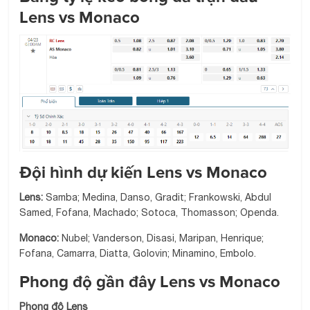
Lens vs Monaco
Đội hình dự kiến Lens vs Monaco
Lens:
Samba; Medina, Danso, Gradit; Frankowski, Abdul
Samed, Fofana, Machado; Sotoca, Thomasson; Openda.
Monaco:
Nubel; Vanderson, Disasi, Maripan, Henrique;
Fofana, Camarra, Diatta, Golovin; Minamino, Embolo.
Phong độ gần đây Lens vs Monaco
Phong độ Lens