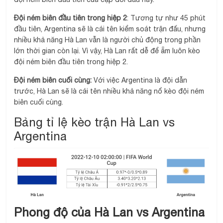
Đội ném biên đầu tiên trong hiệp 2
: Tương tự như 45 phút
đầu tiên, Argentina sẽ là cái tên kiểm soát trận đấu, nhưng
nhiều khả năng Hà Lan vẫn là người chủ động trong phần
lớn thời gian còn lại. Vì vậy, Hà Lan rất dễ để ẵm luôn kèo
đội ném biên đầu tiên trong hiệp 2.
Đội ném biên cuối cùng:
Với việc Argentina là đội dẫn
trước, Hà Lan sẽ là cái tên nhiều khả năng nổ kèo đội ném
biên cuối cùng.
Bảng tỉ lệ kèo trận Hà Lan vs
Argentina
Phong độ của Hà Lan vs Argentina