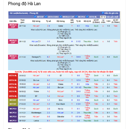
Phong độ Hà Lan