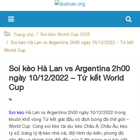
Soi kèo World Cup 2022
Trang chủ
Soi kèo Hà Lan vs Argentina 2h00 ngày 10/12/2022 – Tứ kết
World Cup
Soi kèo Hà Lan vs Argentina 2h00
ngày 10/12/2022 – Tứ kết World
Cup
Soi kèo
Hà Lan vs Argentina 2h00 ngày 10/12/2022 trong
khuôn khổ vòng Tứ kết giải đấu vô địch bóng đá thế giới –
World Cup. Cùng soi kèo tài xỉu, kèo Châu Á, Châu Âu, kèo
tỷ số, bảng tỷ lệ kèo nhà cái, đội hình dự kiến, phong độ