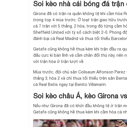
Soi kèo nhà cái bóng đá trận
Girona đã có trận ra quân không tệ khi cầm hòa R
trong top 4 mùa trước. Ở loạt trận giao hữu trước 
cả 7 trận với 5 thắng, 2 hòa, trong đó từng cầm h
Sheffield United với tỷ số cách biệt 2-0. Phong 
đánh bại cả Real Madrid và thua tối thiểu Barcelon
Getafe cũng không hề thua kém khi trận đầu ra q
đấu cực kì bản lĩnh và cầm chân đối thủ này, nê
với trận hòa ở trận lượt về.
Mùa trước, đội chủ sân Coliseum Alfonson Perez t
thắng 3, hòa 2 và chỉ thua tối thiểu trên sân Ber
cả Real Betis ngay tại Benito Villamarin.
Soi kèo châu Á, kèo
Girona v
Nếu như Girona đã có khởi đầu không tệ ở trận mở
Getafe cũng không hề thua kém khi cầm hòa cả n