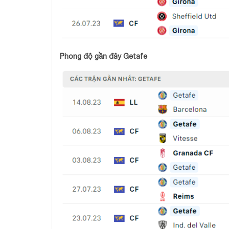
Phong độ gần đây
Getafe