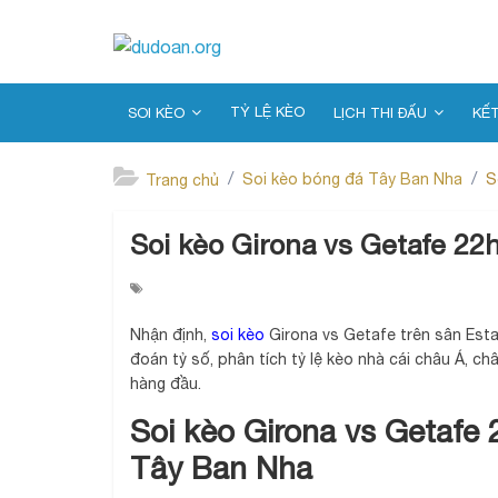
TỶ LỆ KÈO
SOI KÈO
LỊCH THI ĐẤU
KẾ
Soi kèo bóng đá Tây Ban Nha
S
Trang chủ
Soi kèo Girona vs Getafe 22
Nhận định,
soi kèo
Girona vs Getafe trên sân Estad
đoán tỷ số, phân tích tỷ lệ kèo nhà cái châu Á, ch
hàng đầu.
Soi kèo Girona vs Getaf
Tây Ban Nha