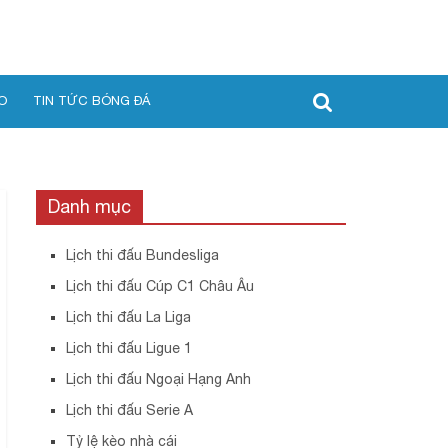
O
TIN TỨC BÓNG ĐÁ
Danh mục
Lịch thi đấu Bundesliga
Lịch thi đấu Cúp C1 Châu Âu
Lịch thi đấu La Liga
Lịch thi đấu Ligue 1
Lịch thi đấu Ngoại Hạng Anh
Lịch thi đấu Serie A
Tỷ lệ kèo nhà cái