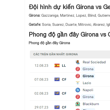
Đội hình dự kiến
Girona vs Ge
Girona:
Gazzaniga, Martinez, Lopez, Blind, Gutierr
Getafe:
Soria, Suarez, Duarte, Mitrovic, Alvarez, 
Phong độ gần đây
Girona vs 
Phong độ gần đây
Girona