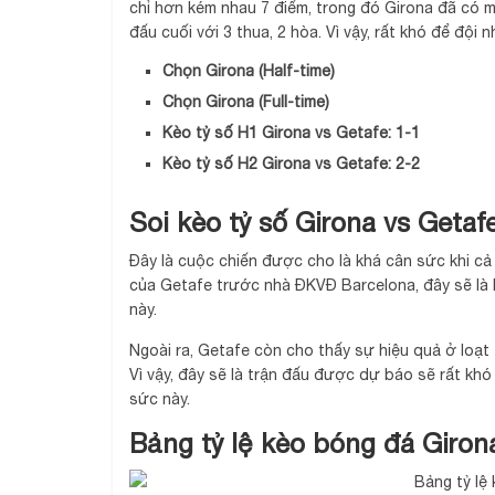
chỉ hơn kém nhau 7 điểm, trong đó Girona đã có m
đấu cuối với 3 thua, 2 hòa. Vì vậy, rất khó để đội 
Chọn
Girona
(Half-time)
Chọn
Girona
(Full-time)
Kèo tỷ số H1
Girona vs Getafe
: 1-
1
Kèo tỷ số H2
Girona vs Getafe:
2-2
Soi kèo tỷ số
Girona vs Getaf
Đây là cuộc chiến được cho là khá cân sức khi cả 
của Getafe trước nhà ĐKVĐ Barcelona, đây sẽ là liề
này.
Ngoài ra, Getafe còn cho thấy sự hiệu quả ở loạt 
Vì vậy, đây sẽ là trận đấu được dự báo sẽ rất kh
sức này.
Bảng tỷ lệ kèo bóng đá
Giron