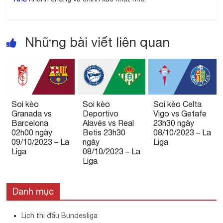
Những bài viết liên quan
Soi kèo
Soi kèo
Soi kèo Celta
Granada vs
Deportivo
Vigo vs Getafe
Barcelona
Alavés vs Real
23h30 ngày
02h00 ngày
Betis 23h30
08/10/2023 – La
09/10/2023 – La
ngày
Liga
Liga
08/10/2023 – La
Liga
Danh mục
Lịch thi đấu Bundesliga