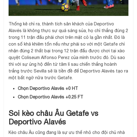
Thống kê chỉ ra, thành tích sân khách của Deportivo
Alavés là không thực sự quá sáng sủa, họ chỉ thắng đúng 2
trong 11 trận đấu phải chơi trên mặt cỏ lạ gần nhất. Đó là
con số khá khiêm tốn nếu như phải so với một Getafe chỉ
nhận đúng 2 thất bại trong 12 trận đấu được chơi tại xào
quyệt Coliseum Alfonso Perez của mình trước đó. Dù sao
thì với sự ủng hộ đến từ tâm lí sau chiến thắng hoành
trắng trước Sevilla sẽ là tiền đề để Deportivo Alavés tạo ra
một bất ngờ nữa trước Getafe.
Chọn Deportivo Alavés +0 HT
Chọn Deportivo Alavés +0.25 FT
Soi kèo châu Âu Getafe vs
Deportivo Alavés
Kèo châu Âu cũng đang là sự ưu thế nhỏ cho đội chủ nhà