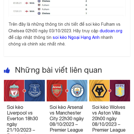
Trên đây là những thông tin chi tiết để soi kèo Fulham vs
Chelsea 02h00 ngày 03/10/2023. Hãy truy cập
dudoan.org
để cập nhật thông tin
soi kèo Ngoại Hạng Anh
nhanh
chóng và chính xác nhất nhé.
Những bài viết liên quan
Soi kèo
Soi kèo Arsenal
Soi kèo Wolves
Liverpool vs
vs Manchester
vs Aston Villa
Everton 18h30
City 22h30 ngày
20h00 ngày
ngày
08/10/2023 –
08/10/2023 –
21/10/2023 –
Premier League
Premier League