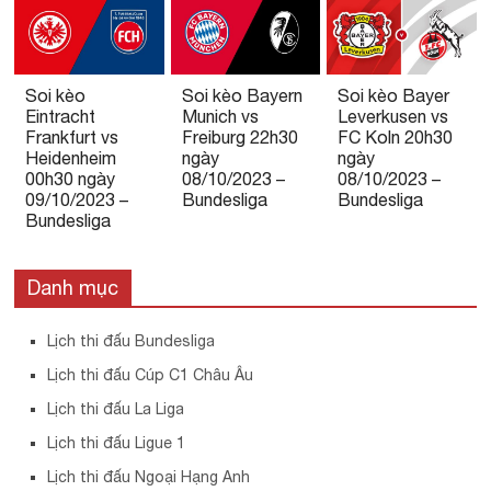
Soi kèo
Soi kèo Bayern
Soi kèo Bayer
Eintracht
Munich vs
Leverkusen vs
Frankfurt vs
Freiburg 22h30
FC Koln 20h30
Heidenheim
ngày
ngày
00h30 ngày
08/10/2023 –
08/10/2023 –
09/10/2023 –
Bundesliga
Bundesliga
Bundesliga
Danh mục
Lịch thi đấu Bundesliga
Lịch thi đấu Cúp C1 Châu Âu
Lịch thi đấu La Liga
Lịch thi đấu Ligue 1
Lịch thi đấu Ngoại Hạng Anh