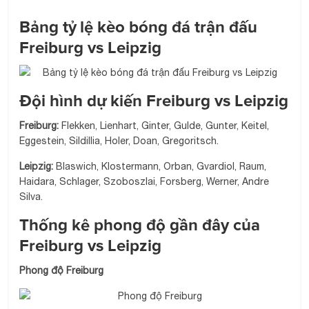
Bảng tỷ lệ kèo bóng đá trận đấu
Freiburg vs Leipzig
Đội hình dự kiến Freiburg vs Leipzig
Freiburg:
Flekken, Lienhart, Ginter, Gulde, Gunter, Keitel,
Eggestein, Sildillia, Holer, Doan, Gregoritsch.
Leipzig:
Blaswich, Klostermann, Orban, Gvardiol, Raum,
Haidara, Schlager, Szoboszlai, Forsberg, Werner, Andre
Silva.
Thống kê phong độ gần đây của
Freiburg vs Leipzig
Phong độ Freiburg