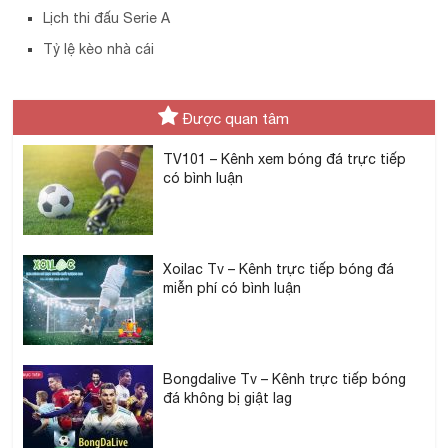
Lịch thi đấu Serie A
Tỷ lệ kèo nhà cái
Được quan tâm
TV101 – Kênh xem bóng đá trực tiếp
có bình luận
Xoilac Tv – Kênh trực tiếp bóng đá
miễn phí có bình luận
Bongdalive Tv – Kênh trực tiếp bóng
đá không bị giật lag