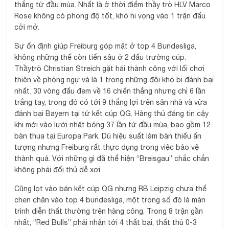
thắng từ đầu mùa. Nhất là ở thời điểm thầy trò HLV Marco
Rose không có phong độ tốt, khó hi vọng vào 1 trận đấu
cởi mở.
Sự ổn định giúp Freiburg góp mặt ở top 4 Bundesliga,
không những thế còn tiến sâu ở 2 đấu trường cúp.
Thầytrò Christian Streich gặt hái thành công với lối chơi
thiên về phòng ngự và là 1 trong những đội khó bị đánh bại
nhất. 30 vòng đấu đem về 16 chiến thắng nhưng chỉ 6 lần
trắng tay, trong đó có tới 9 thắng lợi trên sân nhà và vừa
đánh bại Bayern tại tứ kết cúp QG. Hàng thủ đáng tin cậy
khi mới vào lưới nhặt bóng 37 lần từ đầu mùa, bao gồm 12
bàn thua tại Europa Park. Dù hiệu suất làm bàn thiếu ấn
tượng nhưng Freiburg rất thực dụng trong việc bảo vệ
thành quả. Với những gì đã thể hiện “Breisgau” chắc chắn
không phải đối thủ dễ xơi.
Cũng lọt vào bán kết cúp QG nhưng RB Leipzig chưa thể
chen chân vào top 4 bundesliga, một trong số đó là màn
trình diễn thất thường trên hàng công. Trong 8 trận gần
nhất, “Red Bulls” phải nhận tới 4 thất bại, thất thủ 0-3