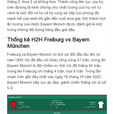
thắng 3, thua 2 và không hòa. Thành công liên tục của họ
trên đường là minh chứng cho chất lượng của họ với tư
cách là một đội và họ sẽ hy vọng sẽ tiếp tục phong độ
mạnh mẽ của mình khi gần đến cuối mùa giải. Với thành tích
ấn tượng của mình, Bayern Munich được đánh giá là một
trong những đội bóng hàng đầu giải đấu.
Thống kê H2H Freiburg vs Bayern
München
Freiburg và Bayern Munich có lịch sử đối đầu lâu đời từ
năm 1993. Họ đã đấu với nhau tổng cộng 47 trận, trong đó
Bayern Munich là đội chiếm ưu thế. Họ đã thắng 34 trận,
trong khi Freiburg chỉ thắng 4 trận, hòa 9 trận. Trong lần
chạm trán gần đây nhất vào ngày 16 tháng 10 năm 2022,
Bayern Munich tiếp tục áp đảo, giành chiến thắng với tỷ số
5-0.