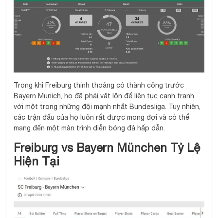
Trong khi Freiburg thỉnh thoảng có thành công trước
Bayern Munich, họ đã phải vật lộn để liên tục cạnh tranh
với một trong những đội mạnh nhất Bundesliga. Tuy nhiên,
các trận đấu của họ luôn rất được mong đợi và có thể
mang đến một màn trình diễn bóng đá hấp dẫn.
Freiburg vs Bayern München Tỷ Lệ
Hiện Tại