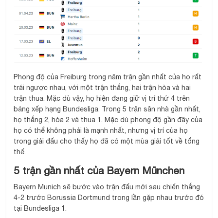
Phong độ của Freiburg trong năm trận gần nhất của họ rất
trái ngược nhau, với một trận thắng, hai trận hòa và hai
trận thua. Mặc dù vậy, họ hiện đang giữ vị trí thứ 4 trên
bảng xếp hạng Bundesliga. Trong 5 trận sân nhà gần nhất,
họ thắng 2, hòa 2 và thua 1. Mặc dù phong độ gần đây của
họ có thể không phải là mạnh nhất, nhưng vị trí của họ
trong giải đấu cho thấy họ đã có một mùa giải tốt về tổng
thể.
5 trận gần nhất của Bayern München
Bayern Munich sẽ bước vào trận đấu mới sau chiến thắng
4-2 trước Borussia Dortmund trong lần gặp nhau trước đó
tại Bundesliga 1.