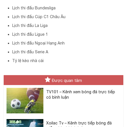
Lịch thi đấu Bundesliga
Lịch thi đấu Cúp C1 Châu Âu
Lịch thi đấu La Liga
Lịch thi đấu Ligue 1
Lịch thi đấu Ngoại Hạng Anh
Lịch thi đấu Serie A
Tỷ lệ kèo nhà cái
Được quan tâm
TV101 – Kênh xem bóng đá trực tiếp
có bình luận
Xoilac Tv – Kênh trực tiếp bóng đá