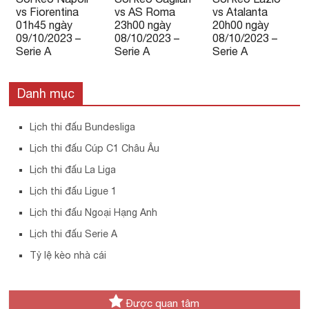
vs Fiorentina
vs AS Roma
vs Atalanta
01h45 ngày
23h00 ngày
20h00 ngày
09/10/2023 –
08/10/2023 –
08/10/2023 –
Serie A
Serie A
Serie A
Danh mục
Lịch thi đấu Bundesliga
Lịch thi đấu Cúp C1 Châu Âu
Lịch thi đấu La Liga
Lịch thi đấu Ligue 1
Lịch thi đấu Ngoại Hạng Anh
Lịch thi đấu Serie A
Tỷ lệ kèo nhà cái
Được quan tâm