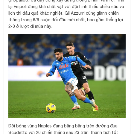
lại Empoli đang khá chật vật với đội hình thiếu chiều sâu và
lịch thi đấu quá khắc nghiệt. Gli Azzurri cũng giành chiến
thắng trong 6/9 cuộc đối đầu mới nhất, bao gồm thắng lợi
2-0 ở lượt đi mùa này.
Đội bóng vùng Naples đang băng băng trên đường đua
Scudetto với 20 chiến thắng sau 23 trận, thành tích tốt