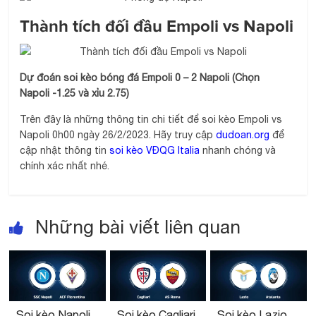
Thành tích đối đầu Empoli vs Napoli
Dự đoán soi kèo bóng đá Empoli
0
–
2
Napoli (Chọn
Napoli
-1.25
và xỉu
2.75
)
Trên đây là những thông tin chi tiết để soi kèo Empoli vs
Napoli 0h00 ngày 26/2/2023. Hãy truy cập
dudoan.org
để
cập nhật thông tin
soi kèo VĐQG Italia
nhanh chóng và
chính xác nhất nhé.
Những bài viết liên quan
Soi kèo Napoli
Soi kèo Cagliari
Soi kèo Lazio