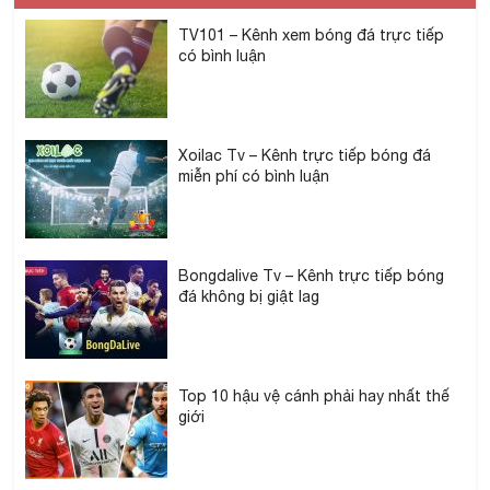
TV101 – Kênh xem bóng đá trực tiếp
có bình luận
Xoilac Tv – Kênh trực tiếp bóng đá
miễn phí có bình luận
Bongdalive Tv – Kênh trực tiếp bóng
đá không bị giật lag
Top 10 hậu vệ cánh phải hay nhất thế
giới