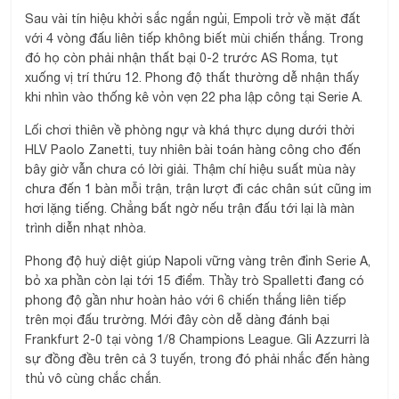
Sau vài tín hiệu khởi sắc ngắn ngủi, Empoli trở về mặt đất
với 4 vòng đấu liên tiếp không biết mùi chiến thắng. Trong
đó họ còn phải nhận thất bại 0-2 trước AS Roma, tụt
xuống vị trí thứu 12. Phong độ thất thường dễ nhận thấy
khi nhìn vào thống kê vỏn vẹn 22 pha lập công tại Serie A.
Lối chơi thiên về phòng ngự và khá thực dụng dưới thời
HLV Paolo Zanetti, tuy nhiên bài toán hàng công cho đến
bây giờ vẫn chưa có lời giải. Thậm chí hiệu suất mùa này
chưa đến 1 bàn mỗi trận, trận lượt đi các chân sút cũng im
hơi lặng tiếng. Chẳng bất ngờ nếu trận đấu tới lại là màn
trình diễn nhạt nhòa.
Phong độ huỷ diệt giúp Napoli vững vàng trên đỉnh Serie A,
bỏ xa phần còn lại tới 15 điểm. Thầy trò Spalletti đang có
phong độ gần như hoàn hảo với 6 chiến thắng liên tiếp
trên mọi đấu trường. Mới đây còn dễ dàng đánh bại
Frankfurt 2-0 tại vòng 1/8 Champions League. Gli Azzurri là
sự đồng đều trên cả 3 tuyến, trong đó phải nhắc đến hàng
thủ vô cùng chắc chắn.