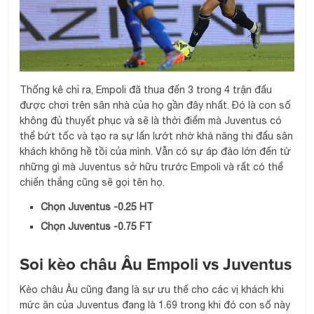
Thống kê chỉ ra, Empoli đã thua đến 3 trong 4 trận đấu
được chơi trên sân nhà của họ gần đây nhất. Đó là con số
không đủ thuyết phục và sẽ là thời điểm mà Juventus có
thể bứt tốc và tạo ra sự lấn lướt nhờ khả năng thi đấu sân
khách không hề tồi của mình. Vẫn có sự áp đảo lớn đến từ
những gì mà Juventus sở hữu trước Empoli và rất có thể
chiến thắng cũng sẽ gọi tên họ.
Chọn Juventus -0.25 HT
Chọn Juventus -0.75 FT
Soi kèo châu Âu Empoli vs Juventus
Kèo châu Âu cũng đang là sự ưu thế cho các vị khách khi
mức ăn của Juventus đang là 1.69 trong khi đó con số này