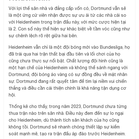
Với lợi thế sân nhà và đẳng cấp vốn có, Dortmund vẫn sẽ
là một ứng cử viên nhận được sự ưu ái từ các nhà cái so
với Heidenheim trong trận đấu này, với mức cược hiện tại
là 2. Con số này thể hiện sự khác biệt về tầm vóc cũng như
sự chênh lệch rõ rệt giữa hai bên.
Heidenheim vẫn chỉ là một đội bóng mới vào Bundesliga, họ
đã trải qua hai trận thất bại đầu tiên và lối chơi của họ
cũng chưa thực sự nổi bật. Chất lượng đội hình cũng là
một hạn chế của Heidenheim và không thể sánh ngang với
Dortmund, đội bóng áo vàng có sự đồng đều về mặt nhân
sự. Dortmund đang rất quyết tâm để tìm lại niềm vui chiến
thắng và điều cần cải thiện chính là khả năng tận dụng cơ
hội.
Thống kê cho thấy, trong năm 2023, Dortmund chưa từng
thua trận nào trên sân nhà. Điều này đem đến sự lo ngại
cho Heidenheim, dù thành tích sân khách của họ cũng
không tồi. Dortmund sẽ nhanh chóng thiết lập sự kiểm
soát mạnh mẽ, tạo ra trận đấu áp đảo trước Heidenheim.