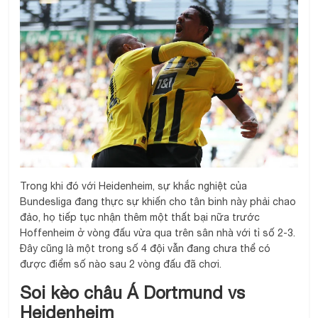
Trong khi đó với Heidenheim, sự khắc nghiệt của
Bundesliga đang thực sự khiến cho tân binh này phải chao
đảo, họ tiếp tục nhận thêm một thất bại nữa trước
Hoffenheim ở vòng đấu vừa qua trên sân nhà với tỉ số 2-3.
Đây cũng là một trong số 4 đội vẫn đang chưa thể có
được điểm số nào sau 2 vòng đấu đã chơi.
Soi kèo châu Á Dortmund vs
Heidenheim