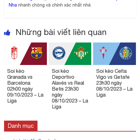
Nha
nhanh chóng và chính xác nhất nhé.
Những bài viết liên quan
Soi kèo
Soi kèo
Soi kèo Celta
Granada vs
Deportivo
Vigo vs Getafe
Barcelona
Alavés vs Real
23h30 ngày
02h00 ngày
Betis 23h30
08/10/2023 – La
09/10/2023 – La
ngày
Liga
Liga
08/10/2023 – La
Liga
Danh mục