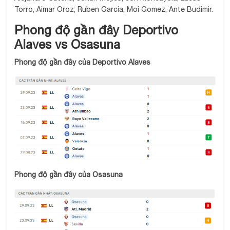
Torro, Aimar Oroz; Ruben Garcia, Moi Gomez, Ante Budimir.
Phong độ gần đây Deportivo
Alaves vs Osasuna
Phong độ gần đây của Deportivo Alaves
Phong độ gần đây của Osasuna