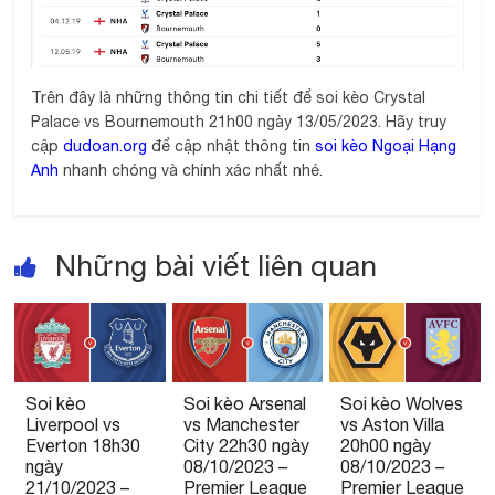
Trên đây là những thông tin chi tiết để soi kèo Crystal
Palace vs Bournemouth 21h00 ngày 13/05/2023. Hãy truy
cập
dudoan.org
để cập nhật thông tin
soi kèo Ngoại Hạng
Anh
nhanh chóng và chính xác nhất nhé.
Những bài viết liên quan
Soi kèo
Soi kèo Arsenal
Soi kèo Wolves
Liverpool vs
vs Manchester
vs Aston Villa
Everton 18h30
City 22h30 ngày
20h00 ngày
ngày
08/10/2023 –
08/10/2023 –
21/10/2023 –
Premier League
Premier League