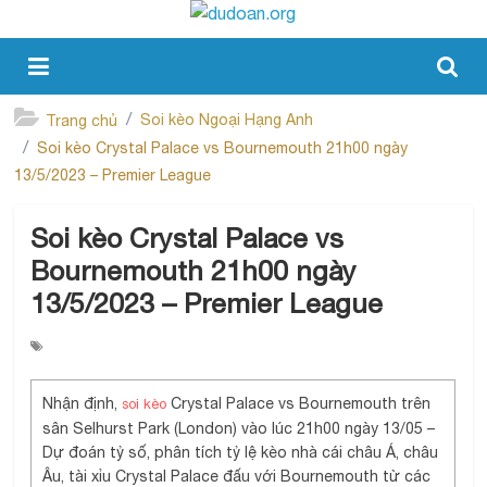
Soi kèo Ngoại Hạng Anh
Trang chủ
Soi kèo Crystal Palace vs Bournemouth 21h00 ngày
13/5/2023 – Premier League
Soi kèo Crystal Palace vs
Bournemouth 21h00 ngày
13/5/2023 – Premier League
Nhận định,
Crystal Palace vs Bournemouth trên
soi kèo
sân Selhurst Park (London) vào lúc 21h00 ngày 13/05 –
Dự đoán tỷ số, phân tích tỷ lệ kèo nhà cái châu Á, châu
Âu, tài xỉu Crystal Palace đấu với Bournemouth từ các