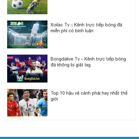
Xoilac Tv – Kênh trực tiếp bóng đá
miễn phí có bình luận
Bongdalive Tv – Kênh trực tiếp bóng
đá không bị giật lag
Top 10 hậu vệ cánh phải hay nhất thế
giới