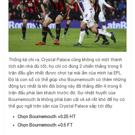
Thống kê chỉ ra, Crystal Palace cũng không có một thành
tích sân nhà đủ tốt, họ chỉ có đúng 2 chiến thắng trong 9
trận đấu gần nhất được chơi tại mái ấm của mình tại EPL.
Đó là con số có thể giúp cho Bournemouth có thêm những
động lực nhất là khi đội bóng này đã thắng đến 4 trong 6
trận đấu phải làm khách trước đó. Sự nhiệt huyết của
Bournemouth là không phải bàn cãi và sẽ rất khó để họ có
thể gục ngã trên sân của Crystal Palace sắp tới đây.
Chọn Bournemouth +0.25 HT
Chọn Bournemouth +0.5 FT