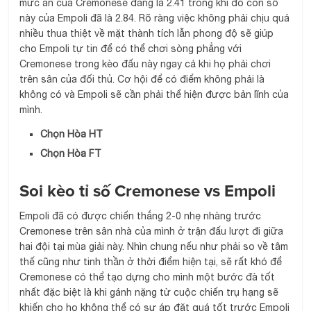
mức ăn của Cremonese đang là 2.41 trong khi đó con số
này của Empoli đã là 2.84. Rõ ràng việc không phải chịu quá
nhiều thua thiệt về mặt thành tích lẫn phong độ sẽ giúp
cho Empoli tự tin để có thể chơi sòng phẳng với
Cremonese trong kèo đấu này ngay cả khi họ phải chơi
trên sân của đối thủ. Cơ hội để có điểm không phải là
không có và Empoli sẽ cần phải thể hiện được bản lĩnh của
mình.
Chọn Hòa HT
Chọn Hòa FT
Soi kèo tỉ số Cremonese vs Empoli
Empoli đã có được chiến thắng 2-0 nhẹ nhàng trước
Cremonese trên sân nhà của mình ở trận đấu lượt đi giữa
hai đội tại mùa giải này. Nhìn chung nếu như phải so về tâm
thế cũng như tinh thần ở thời điểm hiện tại, sẽ rất khó để
Cremonese có thể tạo dựng cho mình một bước đà tốt
nhất đặc biệt là khi gánh nặng từ cuộc chiến trụ hạng sẽ
khiến cho họ không thể có sự áp đặt quá tốt trước Empoli