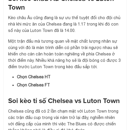
Town
Kèo châu Âu cũng đang là sự ưu thế tuyệt đối cho đội chủ
nhà khi mức ăn của Chelsea đang là 1.17 trong khi đó con
số này của Luton Town đã là 14.00.
Một trận đấu mà tương quan về mặt chất lượng nhân sự
cùng với đó là màn trình diễn có phần trái ngược nhau sẽ
khiến cho cán cân hoàn toàn nghiêng về phía Chelsea ở
thời điểm này. Nhiều khả năng họ sẽ là đội bóng có được 3
điểm trước Luton Town trong kèo đấu sắp tới.
Chọn Chelsea HT
Chọn Chelsea FT
Soi kèo tỉ số Chelsea vs Luton Town
Chelsea cũng đã có 2 lần chạm mặt với Luton Town trong
các trận đấu cup trong vài năm trở lại đây, nghiễm nhiên
với đẳng cấp của mình thì việc The Blues có được chiến