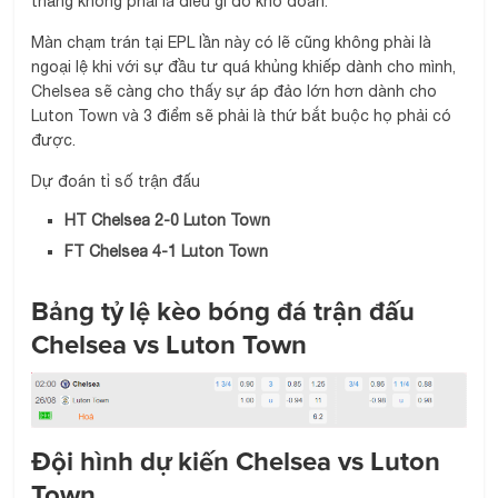
thắng không phải là điều gì đó khó đoán.
Màn chạm trán tại EPL lần này có lẽ cũng không phài là
ngoại lệ khi với sự đầu tư quá khủng khiếp dành cho mình,
Chelsea sẽ càng cho thấy sự áp đảo lớn hơn dành cho
Luton Town và 3 điểm sẽ phải là thứ bắt buộc họ phải có
được.
Dự đoán tỉ số trận đấu
HT Chelsea 2-0 Luton Town
FT Chelsea 4-1 Luton Town
Bảng tỷ lệ kèo bóng đá trận đấu
Chelsea vs Luton Town
Đội hình dự kiến Chelsea vs Luton
Town