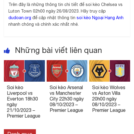
Trên đây là những thông tin chi tiết để soi kèo Chelsea vs
Luton Town 02h00 ngày 26/08/2023. Hãy truy cập
dudoan.org
để cập nhật thông tin
soi kèo Ngoại Hạng Anh
nhanh chóng và chính xác nhất nhé.
Những bài viết liên quan
Soi kèo
Soi kèo Arsenal
Soi kèo Wolves
Liverpool vs
vs Manchester
vs Aston Villa
Everton 18h30
City 22h30 ngày
20h00 ngày
ngày
08/10/2023 –
08/10/2023 –
21/10/2023 –
Premier League
Premier League
Premier League