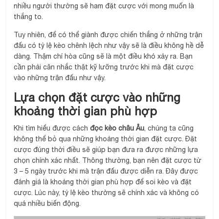
nhiều người thường sẽ ham đặt cược với mong muốn là
thắng to.
Tuy nhiên, để có thể giành được chiến thắng ở những trận
đấu có tỷ lệ kèo chênh lệch như vậy sẽ là điều không hề dễ
dàng. Thậm chí hòa cũng sẽ là một điều khó xảy ra. Bạn
cần phải cân nhắc thật kỹ lưỡng trước khi mà đặt cược
vào những trận đấu như vậy.
Lựa chọn đặt cược vào những
khoảng thời gian phù hợp
Khi tìm hiểu được cách
đọc kèo châu Âu
, chúng ta cũng
không thể bỏ qua những khoảng thời gian đặt cược. Đặt
cược đúng thời điều sẽ giúp bạn đưa ra được những lựa
chọn chính xác nhất. Thông thường, bạn nên đặt cược từ
3 – 5 ngày trước khi mà trận đấu được diễn ra. Đây được
đánh giá là khoảng thời gian phù hợp để soi kèo và đặt
cược. Lúc này, tỷ lệ kèo thường sẽ chính xác và không có
quá nhiều biến động.