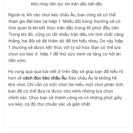
Kèo nhảy liên tục khi trận đấu bắt đầu
Ngoài ra, khi vào chơi kèo châu Âu, bạn cũng sẽ có thể
tham gia đặt kèo tại hiệp 1. Nhiều đội bóng thường sẽ có
thói quen là khi kết thúc trận đấu trong 45 phút đầu tiên.
Trong khi đó, cũng có rất nhiều trận đấu với tính chất căng
thẳng, hai đội sẽ đá thăm dò để tìm hiểu nhau. Do vậy, hiệp
1 thường sẽ được kết thúc với tỷ số hòa. Bạn có thể lựa
chọn soi kèo ở hiệp 1 để thử sức mình và tăng cơ hội ăn
tiền sớm.
Hy vọng qua qua bài viết ở trên đây sẽ giúp bạn đã hiểu rõ
hơn về
cách đọc kèo châu Âu
. Kèo châu Âu là không hề
khó chơi. Chỉ cần có một chút tìm hiểu, một chút phân tích,
bạn đã có thể đưa ra được cho mình những lựa chọn
chính xác. Chúc bạn sẽ thành công và có những phút giây
soi kèo, cá độ thư chuẩn xác và giãn nhất.