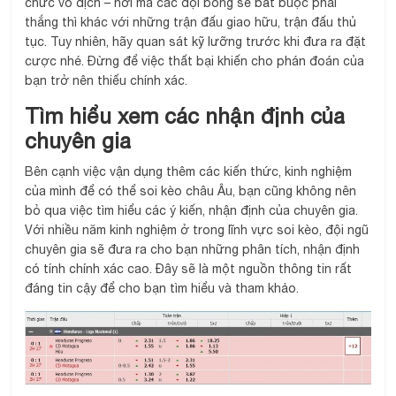
chức vô địch – nơi mà các đội bóng sẽ bắt buộc phải
thắng thì khác với những trận đấu giao hữu, trận đấu thủ
tục. Tuy nhiên, hãy quan sát kỹ lưỡng trước khi đưa ra đặt
cược nhé. Đừng để việc thất bại khiến cho phán đoán của
bạn trở nên thiếu chính xác.
Tìm hiểu xem các nhận định của
chuyên gia
Bên cạnh việc vận dụng thêm các kiến thức, kinh nghiệm
của mình để có thể soi kèo châu Âu, bạn cũng không nên
bỏ qua việc tìm hiểu các ý kiến, nhận định của chuyên gia.
Với nhiều năm kinh nghiệm ở trong lĩnh vực soi kèo, đội ngũ
chuyên gia sẽ đưa ra cho bạn những phân tích, nhận định
có tính chính xác cao. Đây sẽ là một nguồn thông tin rất
đáng tin cậy để cho bạn tìm hiểu và tham khảo.