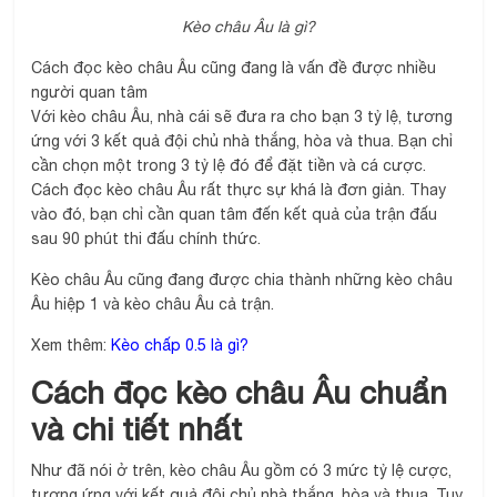
Kèo châu Âu là gì?
Cách đọc kèo châu Âu cũng đang là vấn đề được nhiều
người quan tâm
Với kèo châu Âu, nhà cái sẽ đưa ra cho bạn 3 tỷ lệ, tương
ứng với 3 kết quả đội chủ nhà thắng, hòa và thua. Bạn chỉ
cần chọn một trong 3 tỷ lệ đó để đặt tiền và cá cược.
Cách đọc kèo châu Âu rất thực sự khá là đơn giản. Thay
vào đó, bạn chỉ cần quan tâm đến kết quả của trận đấu
sau 90 phút thi đấu chính thức.
Kèo châu Âu cũng đang được chia thành những kèo châu
Âu hiệp 1 và kèo châu Âu cả trận.
Xem thêm:
Kèo chấp 0.5 là gì?
Cách đọc kèo châu Âu chuẩn
và chi tiết nhất
Như đã nói ở trên, kèo châu Âu gồm có 3 mức tỷ lệ cược,
tương ứng với kết quả đội chủ nhà thắng, hòa và thua. Tuy