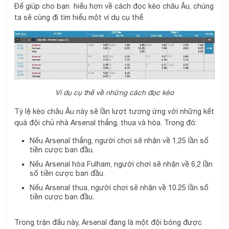
Để giúp cho bạn hiểu hơn về cách đọc kèo châu Âu, chúng
ta sẽ cùng đi tìm hiểu một ví dụ cụ thể.
Ví dụ cụ thể về những cách đọc kèo
Tỷ lệ kèo châu Âu này sẽ lần lượt tương ứng với những kết
quả đội chủ nhà Arsenal thắng, thua và hòa. Trong đó:
Nếu Arsenal thắng, người chơi sẽ nhận về 1,25 lần số
tiền cược ban đầu.
Nếu Arsenal hòa Fulham, người chơi sẽ nhận về 6,2 lần
số tiền cược ban đầu.
Nếu Arsenal thua, người chơi sẽ nhận về 10.25 lần số
tiền cược ban đầu.
Trong trận đấu này, Arsenal đang là một đội bóng được