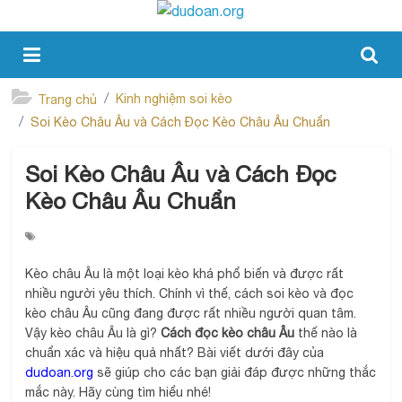
Kinh nghiệm soi kèo
Trang chủ
Soi Kèo Châu Âu và Cách Đọc Kèo Châu Âu Chuẩn
Soi Kèo Châu Âu và Cách Đọc
Kèo Châu Âu Chuẩn
Kèo châu Âu là một loại kèo khá phổ biến và được rất
nhiều người yêu thích. Chính vì thế, cách soi kèo và đọc
kèo châu Âu cũng đang được rất nhiều người quan tâm.
Vậy kèo châu Âu là gì?
Cách đọc kèo châu Âu
thế nào là
chuẩn xác và hiệu quả nhất? Bài viết dưới đây của
dudoan.org
sẽ giúp cho các bạn giải đáp được những thắc
mắc này. Hãy cùng tìm hiểu nhé!