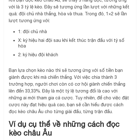
với là 3 tỷ lệ kèo. Đây sẽ tương ứng lần lượt với những kết
quả: đội chủ nhà thắng, hòa và thua. Trong đó, 1×2 sẽ lần
lượt tương ứng với:
1: đội chủ nhà
X: ký hiệu hai đội sau khi kết thúc trận đấu với tỷ số
hòa
2: ký hiệu đội khách
Bạn lựa chọn kèo nào thì sẽ tương ứng với số tiền bạn
giành được khi mà chiến thắng. Với việc chia thành 3
trường hợp, người chơi còn có cơ hội giành chiến thắng
lên đến 33,33%. Đây là một tỷ lệ tương đối là cao với
những ai mới tham gia cá cược. Tuy nhiên, để cho việc đặt
cược này đạt hiệu quả cao, bạn sẽ cần hiểu được cách
đọc kèo châu Âu cho từng giải đấu, từng trận đấu.
Ví dụ cụ thể về những cách đọc
kèo châu Âu