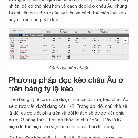
nhiên, để có thể hiểu hơn về cách đọc kèo châu Âu, chúng
ta chỉ cần hiểu được các ký hiệu và cách thể hiện loại kèo
này ở trên bảng tỷ lệ kèo.
Cách đọc kèo chuẩn
Phương pháp đọc kèo châu Âu ở
trên bảng tỷ lệ kèo
Trên bảng tỷ lệ cược đã được nhà cái đưa ra, kèo châu Âu
sẽ được viết dưới dạng cột 1×2. Trong đó, đội chủ nhà sẽ
là đội được viết phía trên và đội khách sẽ được viết phía
dưới. Ở hàng thứ 3 bạn sẽ thấy có chữ “hòa”. Đây là ký
hiệu để thể hiện cho việc hòa nhau của hai đội bóng.
Khi bạn đọc kèo châu Âu, sẽ thấy 3 hàng dọc, tương ứng