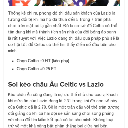
Thống kê chỉ ra, phong độ thi đấu sân khách của Lazio là
tương đối tệ khi mà họ đã thua đến 5 trong 7 trận phải
chơi trên mặt cỏ lạ gần nhất. Đó là cơ sở để Celtic có thể
tận dụng khi mà thành tích sân nhà của đội bóng áo xanh
là rất tuyệt vời. Việc Lazio đang thi đấu quá phập phù sẽ là
cơ hội tốt để Celtic có thể tìm thấy điểm số đầu tiên cho
mình.
Chọn Celtic -0 HT (kèo phụ)
Chọn Celtic +0.25 FT
Soi kèo châu Âu Celtic vs Lazio
Kèo châu Âu cũng đang là sự ưu thế nhỏ cho các vị khách
khi mức ăn của Lazio đang là 2.31 trong khi đó con số này
của Celtic đã là 2.78. Sẽ là một trận đấu với thế trận tương
đối giằng co khi cả hai đội sẽ sẵn sàng chơi sòng phẳng
với nhau để tìm kiếm kết quả có lợi cho mình. Không loại
trừ về một khả năng bất phân thắng bại giữa hai bên.