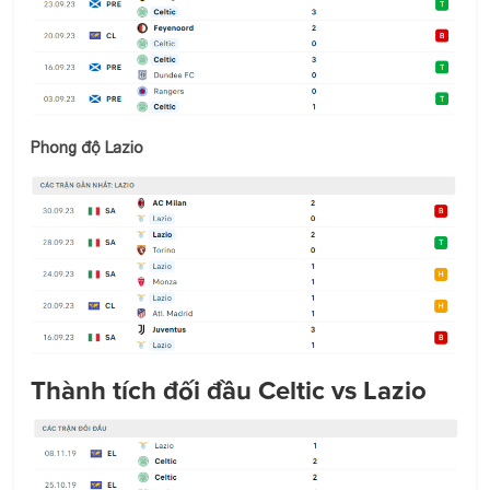
Phong độ Lazio
Thành tích đối đầu Celtic vs Lazio