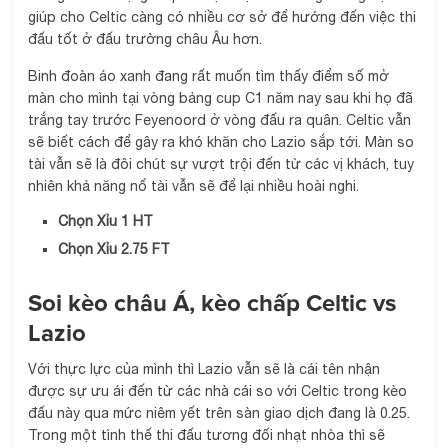
giúp cho Celtic càng có nhiều cơ sở để hướng đến việc thi
đấu tốt ở đấu trường châu Âu hơn.
Binh đoàn áo xanh đang rất muốn tìm thấy điểm số mở
màn cho mình tại vòng bảng cup C1 năm nay sau khi họ đã
trắng tay trước Feyenoord ở vòng đấu ra quân. Celtic vẫn
sẽ biết cách để gây ra khó khăn cho Lazio sắp tới. Màn so
tài vẫn sẽ là đôi chút sự vượt trội đến từ các vị khách, tuy
nhiên khả năng nổ tài vẫn sẽ để lại nhiều hoài nghi.
Chọn Xỉu 1 HT
Chọn Xỉu 2.75 FT
Soi kèo châu Á, kèo chấp Celtic vs
Lazio
Với thực lực của mình thì Lazio vẫn sẽ là cái tên nhận
được sự ưu ái đến từ các nhà cái so với Celtic trong kèo
đấu này qua mức niêm yết trên sàn giao dịch đang là 0.25.
Trong một tình thế thi đấu tương đối nhạt nhòa thì sẽ