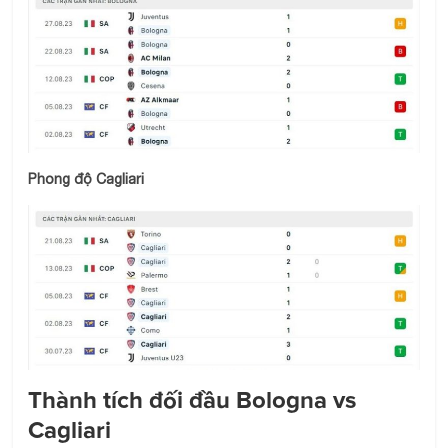
Phong độ Cagliari
Thành tích đối đầu Bologna vs
Cagliari