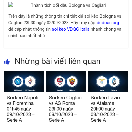
Trên đây là những thông tin chi tiết để soi kèo Bologna vs
Cagliari 23h30 ngày 02/09/2023. Hãy truy cập
dudoan.org
để cập nhật thông tin
soi kèo VĐQG Italia
nhanh chóng và
chính xác nhất nhé.
Những bài viết liên quan
Soi kèo Napoli
Soi kèo Cagliari
Soi kèo Lazio
vs Fiorentina
vs AS Roma
vs Atalanta
01h45 ngày
23h00 ngày
20h00 ngày
09/10/2023 –
08/10/2023 –
08/10/2023 –
Serie A
Serie A
Serie A