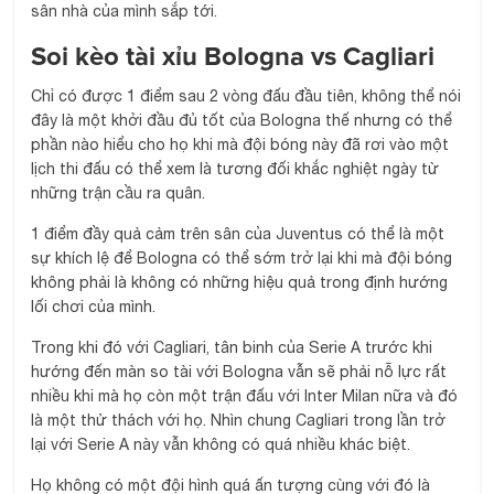
sân nhà của mình sắp tới.
Soi kèo
tài xỉu Bologna vs Cagliari
Chỉ có được 1 điểm sau 2 vòng đấu đầu tiên, không thể nói
đây là một khởi đầu đủ tốt của Bologna thế nhưng có thể
phần nào hiểu cho họ khi mà đội bóng này đã rơi vào một
lịch thi đấu có thể xem là tương đối khắc nghiệt ngày từ
những trận cầu ra quân.
1 điểm đầy quả cảm trên sân của Juventus có thể là một
sự khích lệ để Bologna có thể sớm trở lại khi mà đội bóng
không phải là không có những hiệu quả trong định hướng
lối chơi của mình.
Trong khi đó với Cagliari, tân binh của Serie A trước khi
hướng đến màn so tài với Bologna vẫn sẽ phải nỗ lực rất
nhiều khi mà họ còn một trận đấu với Inter Milan nữa và đó
là một thử thách với họ. Nhìn chung Cagliari trong lần trở
lại với Serie A này vẫn không có quá nhiều khác biệt.
Họ không có một đội hình quá ấn tượng cùng với đó là