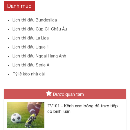
Danh mục
Lịch thi đấu Bundesliga
Lịch thi đấu Cúp C1 Châu Âu
Lịch thi đấu La Liga
Lịch thi đấu Ligue 1
Lịch thi đấu Ngoại Hạng Anh
Lịch thi đấu Serie A
Tỷ lệ kèo nhà cái
Được quan tâm
TV101 – Kênh xem bóng đá trực tiếp
có bình luận