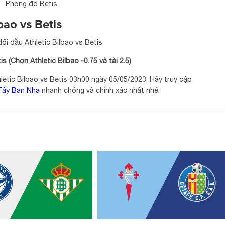
bao vs Betis
tis
(Chọn Athletic Bilbao
-0.75
và tài
2.5
)
hletic Bilbao vs Betis 03h00 ngày 05/05/2023. Hãy truy cập
Tây Ban Nha
nhanh chóng và chính xác nhất nhé.