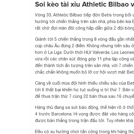
Soi kèo tài xỉu Athletic Bilbao 
Vòng 33, Athletic Bilbao tiếp đón Betis trong bối
hướng tới chiến thắng trên sân nhà, phía bên kia 
rất chờ đợi màn đôi công hấp dẫn giữa 2 đội bóng
Giành tới 5 chiến thắng trong 8 vòng đấu gần nhất
cúp châu Âu đúng 2 điểm. Không nhưng tiến sâu ở
hơn ở La Liga. Dưới thời HLV Valverde, Los Leone
vừa rồi các chân sút đóng góp 11 pha lập công và
đến thành tích ấn tượng trên sân nhà, với 7 chiế
chắc chắn không muốn bỏ lỡ cơ hội vượt mặt Beti
Càng về cuối mùa đội hình thiếu chiều sâu của Bet
tới 6 thất bại khiến họ tụt xuống vị trí thứ 7. Bê
để thua trận thứ 7 cùng 22 bàn thua sau 16 chuy
Hàng thủ đang sa sút báo động, thể hiện rõ ở thốn
4 trước Barcelona. Hi vọng được đặt vào hàng cô
được bàn thắng trong trận đấu tới. Tuy nhiên khả
Đều có xu hướng chơi tấn công trong khi hàng thủ