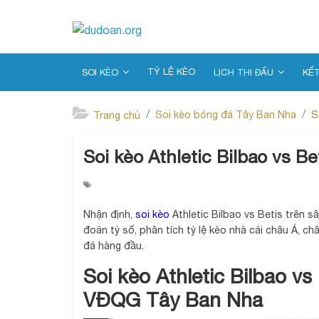
TỶ LỆ KÈO
SOI KÈO
LỊCH THI ĐẤU
KẾ
Soi kèo bóng đá Tây Ban Nha
S
Trang chủ
Soi kèo Athletic Bilbao vs B
Nhận định,
soi kèo
Athletic Bilbao vs Betis trên s
đoán tỷ số, phân tích tỷ lệ kèo nhà cái châu Á, ch
đá hàng đầu.
Soi kèo Athletic Bilbao v
VĐQG Tây Ban Nha