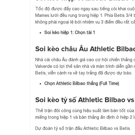
Tốc độ được đẩy cao ngay sau tiếng còi khai cuộc
Mames lưới đều rung trong hiệp 1. Phía Betis 3/4 t
không phải ngoại lệ bởi nhiệm vụ 3 điểm đều rất cấ
Soi kèo hiệp 1: Chọn tài
1
Soi kèo châu Âu Athletic Bilbao
Nhà cái châu Âu đánh giá cao cơ hội chiến thắng c
Valverde có lợi thế sân nhà và màn trình diễn gần
Betis, viễn cảnh ra về tay trắng đã được dự báo.
Chọn
Athletic Bilbao thắng
(Full Time)
Soi kèo tỷ số Athletic Bilbao vs
Thế trận đôi công cùng hiệu suất làm bàn tốt của
miếng trong hiệp 1 và bàn thắng ấn định ở hiệp 2 là
Dự đoán tỷ số trận đấu Athletic Bilbao vs Betis