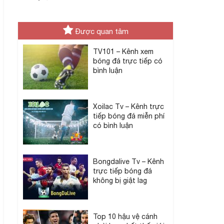
Được quan tâm
TV101 – Kênh xem
bóng đá trực tiếp có
bình luận
Xoilac Tv – Kênh trực
tiếp bóng đá miễn phí
có bình luận
Bongdalive Tv – Kênh
trực tiếp bóng đá
không bị giật lag
Top 10 hậu vệ cánh