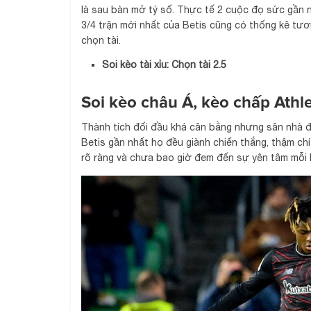
là sau bàn mở tỷ số. Thực tế 2 cuộc đọ sức gần 
3/4 trận mới nhất của Betis cũng có thống kê tươn
chọn tài.
Soi kèo tài xỉu: Chọn tài
2.5
Soi kèo châu Á, kèo chấp Athle
Thành tích đối đầu khá cân bằng nhưng sân nhà đe
Betis gần nhất họ đều giành chiến thắng, thậm chí
rõ ràng và chưa bao giờ đem đến sự yên tâm mỗi 