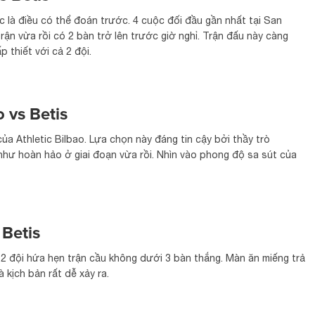
 là điều có thể đoán trước. 4 cuộc đối đầu gần nhất tại San
rận vừa rồi có 2 bàn trở lên trước giờ nghỉ. Trận đấu này càng
p thiết với cả 2 đội.
 vs Betis
ủa Athletic Bilbao. Lựa chọn này đáng tin cậy bởi thầy trò
 như hoàn hảo ở giai đoạn vừa rồi. Nhìn vào phong độ sa sút của
 Betis
 2 đội hứa hẹn trận cầu không dưới 3 bàn thắng. Màn ăn miếng trả
 kịch bản rất dễ xảy ra.