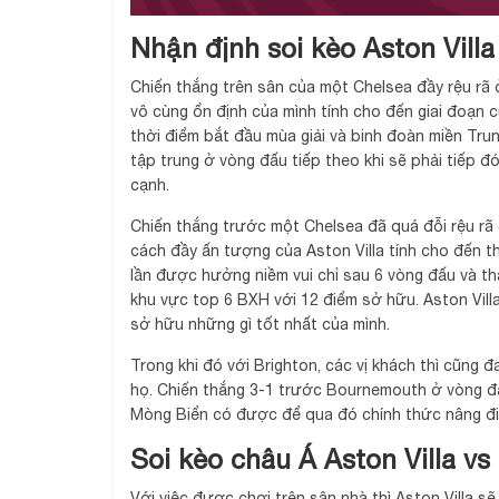
Nhận định soi kèo Aston Villa
Chiến thắng trên sân của một Chelsea đầy rệu rã ơ
vô cùng ổn định của mình tính cho đến giai đoạn cu
thời điểm bắt đầu mùa giải và binh đoàn miền Trung
tập trung ở vòng đấu tiếp theo khi sẽ phải tiếp
cạnh.
Chiến thắng trước một Chelsea đã quá đỗi rệu rã 
cách đầy ấn tượng của Aston Villa tính cho đến 
lần được hưởng niềm vui chỉ sau 6 vòng đấu và tha
khu vực top 6 BXH với 12 điểm sở hữu. Aston Villa ro
sở hữu những gì tốt nhất của mình.
Trong khi đó với Brighton, các vị khách thì cũng đ
họ. Chiến thắng 3-1 trước Bournemouth ở vòng đấu
Mòng Biển có được để qua đó chính thức nâng điê
Soi kèo châu Á Aston Villa vs
Với việc được chơi trên sân nhà thì Aston Villa sẽ