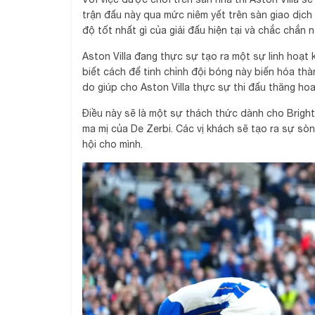
trận đấu này qua mức niêm yết trên sàn giao dịch
độ tốt nhất gì của giải đấu hiện tại và chắc ch
Aston Villa đang thực sự tạo ra một sự linh hoạt 
biết cách để tinh chỉnh đội bóng này biến hóa thà
do giúp cho Aston Villa thực sự thi đấu thăng hoa
Điều này sẽ là một sự thách thức dành cho Brig
ma mị của De Zerbi. Các vị khách sẽ tạo ra sự s
hội cho mình.