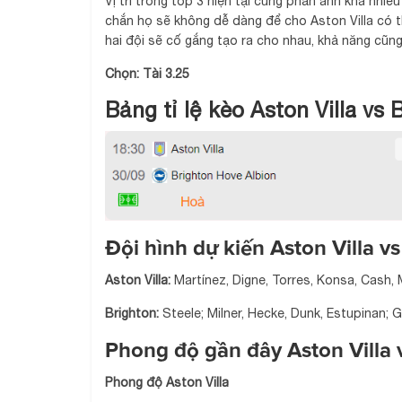
Vị trí trong top 3 hiện tại cũng phản ánh khá nhiê
chắn họ sẽ không dễ dàng để cho Aston Villa có thể
hai đội sẽ cố gắng tạo ra cho nhau, khả năng cũng 
Chọn: Tài 3.25
Bảng tỉ lệ kèo Aston Villa vs
Đội hình dự kiến Aston Villa v
Aston Villa:
Martínez, Digne, Torres, Konsa, Cash, 
Brighton:
Steele; Milner, Hecke, Dunk, Estupinan; 
Phong độ gần đây Aston Villa 
Phong độ Aston Villa