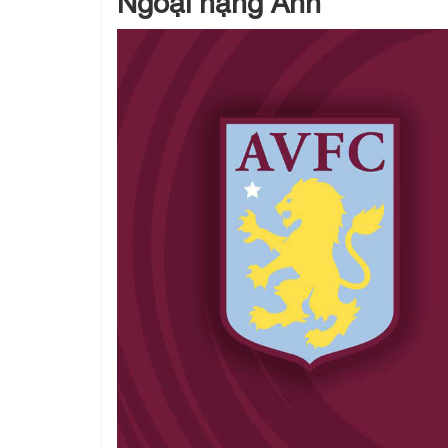
Ngoại hạng Anh