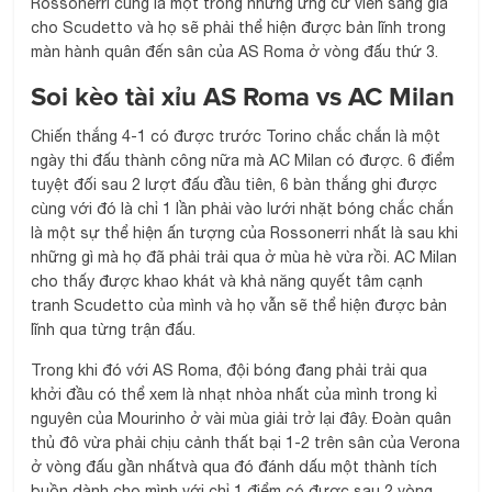
Rossonerri cũng là một trong những ứng cử viên sáng giá
cho Scudetto và họ sẽ phải thể hiện được bản lĩnh trong
màn hành quân đến sân của AS Roma ở vòng đấu thứ 3.
Soi kèo
tài xỉu AS Roma vs AC Milan
Chiến thắng 4-1 có được trước Torino chắc chắn là một
ngày thi đấu thành công nữa mà AC Milan có được. 6 điểm
tuyệt đối sau 2 lượt đấu đầu tiên, 6 bàn thắng ghi được
cùng với đó là chỉ 1 lần phải vào lưới nhặt bóng chắc chắn
là một sự thể hiện ấn tượng của Rossonerri nhất là sau khi
những gì mà họ đã phải trải qua ở mùa hè vừa rồi. AC Milan
cho thấy được khao khát và khả năng quyết tâm cạnh
tranh Scudetto của mình và họ vẫn sẽ thể hiện được bản
lĩnh qua từng trận đấu.
Trong khi đó với AS Roma, đội bóng đang phải trải qua
khởi đầu có thể xem là nhạt nhòa nhất của mình trong kỉ
nguyên của Mourinho ở vài mùa giải trở lại đây. Đoàn quân
thủ đô vừa phải chịu cảnh thất bại 1-2 trên sân của Verona
ở vòng đấu gần nhấtvà qua đó đánh dấu một thành tích
buồn dành cho mình với chỉ 1 điểm có được sau 2 vòng