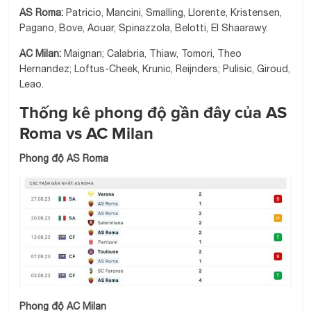
AS Roma:
Patricio, Mancini, Smalling, Llorente, Kristensen,
Pagano, Bove, Aouar, Spinazzola, Belotti, El Shaarawy.
AC Milan:
Maignan; Calabria, Thiaw, Tomori, Theo
Hernandez; Loftus-Cheek, Krunic, Reijnders; Pulisic, Giroud,
Leao.
Thống kê phong độ gần đây của AS
Roma vs AC Milan
Phong độ AS Roma
Phong độ AC Milan