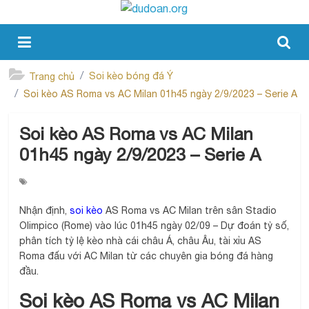
Soi kèo bóng đá Ý
Trang chủ
Soi kèo AS Roma vs AC Milan 01h45 ngày 2/9/2023 – Serie A
Soi kèo AS Roma vs AC Milan
01h45 ngày 2/9/2023 – Serie A
Nhận định,
soi kèo
AS Roma vs AC Milan trên sân Stadio
Olimpico (Rome) vào lúc 01h45 ngày 02/09 – Dự đoán tỷ số,
phân tích tỷ lệ kèo nhà cái châu Á, châu Âu, tài xỉu AS
Roma đấu với AC Milan từ các chuyên gia bóng đá hàng
đầu.
Soi kèo AS Roma vs AC Milan