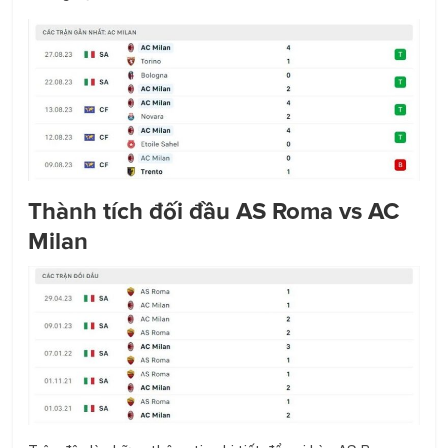
Thành tích đối đầu AS Roma vs AC
Milan