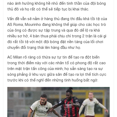
nào ảnh hưởng không hề nhỏ đến tinh thần của đội bóng
thủ đô và họ rất có thể sẽ tiếp tục bị khai thác.
Vấn đề vẫn sẽ nằm ở hàng thủ đang thi đấu khá tồi tệ của
AS Roma, Mourinho đang không thể giúp cho các học trò
của ông có được sự tập trung và qua đó dể lộ ra khá
nhiều sơ hở, 4 bàn thua phải chịu chỉ trong 2 trận là cái gì
đó rất tồi tệ với một đội bóng đặt nền tảng của lối chơi
chuyển đổi trạng thái lên hàng đầu như họ.
AC Milan rõ ràng có thừa sự tự tin để tạo ra đột biến
trong thời điểm này với các nhân tố có phong độ rất cao
trên mặt trận tấn công của mình, họ sẵn sàng tạo ra sự
sòng phẳng ở khu vực giữa sân để tạo ra lợi thế tích cực
trước khi có thể nghĩ đến những tình huống bất ngờ.