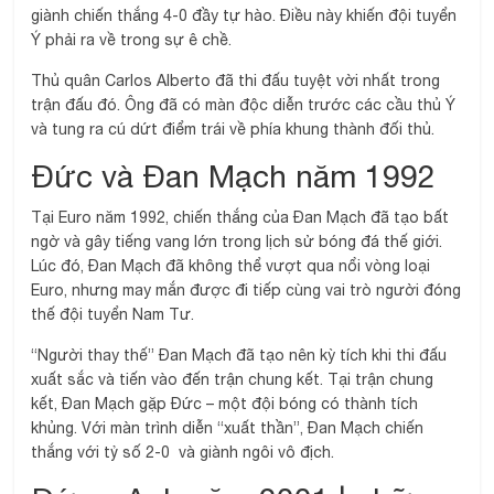
giành chiến thắng 4-0 đầy tự hào. Điều này khiến đội tuyển
Ý phải ra về trong sự ê chề.
Thủ quân Carlos Alberto đã thi đấu tuyệt vời nhất trong
trận đấu đó. Ông đã có màn độc diễn trước các cầu thủ Ý
và tung ra cú dứt điểm trái về phía khung thành đối thủ.
Đức và Đan Mạch năm 1992
Tại Euro năm 1992, chiến thắng của Đan Mạch đã tạo bất
ngờ và gây tiếng vang lớn trong lịch sử bóng đá thế giới.
Lúc đó, Đan Mạch đã không thể vượt qua nổi vòng loại
Euro, nhưng may mắn được đi tiếp cùng vai trò người đóng
thế đội tuyển Nam Tư.
“Người thay thế” Đan Mạch đã tạo nên kỳ tích khi thi đấu
xuất sắc và tiến vào đến trận chung kết. Tại trận chung
kết, Đan Mạch gặp Đức – một đội bóng có thành tích
khủng. Với màn trình diễn “xuất thần”, Đan Mạch chiến
thắng với tỷ số 2-0 và giành ngôi vô địch.