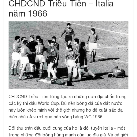
CHDCND Triều Tiên – Italia
năm 1966
CHDCND Triều Tiên từng tạo ra những cơn địa chấn trong
các kỳ thi đấu World Cup. Dù nền bóng đá của đất nước
này luôn khép mình với thế giới nhưng họ đã xuất sắc đại
diện châu Á vượt qua các vòng bảng WC 1966.
Đối thủ trận đấu cuối cùng của họ là đội tuyển Italia – một
trong những đội bóng hùng mạnh của lục địa già. Và cả giới