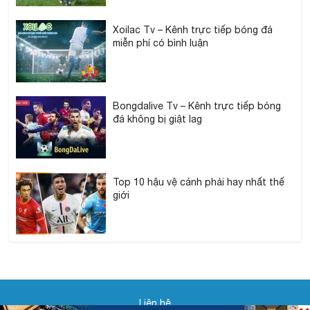
Xoilac Tv – Kênh trực tiếp bóng đá
miễn phí có bình luận
Bongdalive Tv – Kênh trực tiếp bóng
đá không bị giật lag
Top 10 hậu vệ cánh phải hay nhất thế
giới
Liên hệ