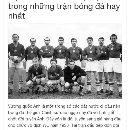
trong những trận bóng đá hay
nhất
Vương quốc Anh là một trong số các đất nước đi đầu nền
bóng đá thế giới. Chính sự cao ngạo này đã vô tình giết
chết đội tuyển Anh. Đây vốn là đội tuyển sáng giá hàng đầu
cho chức vô địch WC năm 1950. Tại trận đấu tiếp đón đội