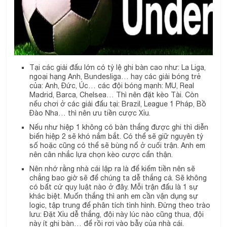
Tại các giải đấu lớn có tỷ lệ ghi bàn cao như: La Liga,
ngoại hạng Anh, Bundesliga… hay các giải bóng trẻ
của: Anh, Đức, Úc… các đội bóng mạnh: MU, Real
Madrid, Barca, Chelsea… Thì nên đặt kèo Tài. Còn
nếu chơi ở các giải đấu tại: Brazil, League 1 Pháp, Bồ
Đào Nha… thì nên ưu tiền cược Xỉu.
Nếu như hiệp 1 không có bàn thắng được ghi thì diễn
biến hiệp 2 sẽ khó nắm bắt. Có thể sẽ giữ nguyên tỷ
số hoặc cũng có thể sẽ bùng nổ ở cuối trận. Anh em
nên cân nhắc lựa chọn kèo cược cẩn thận.
Nên nhớ rằng nhà cái lập ra là để kiếm tiền nên sẽ
chẳng bao giờ sẽ để chúng ta dễ thắng cả. Sẽ không
có bất cứ quy luật nào ở đây. Mỗi trận đấu là 1 sự
khác biệt. Muốn thắng thì anh em cần vận dụng sự
logic, tập trung để phân tích tình hình. Đừng theo trào
lưu: Đặt Xỉu dễ thắng, đội này lúc nào cũng thua, đội
này ít ghi bàn… để rồi rơi vào bẫy của nhà cái.