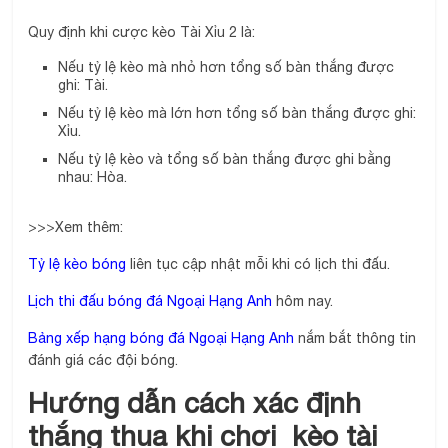
Quy định khi cược kèo Tài Xỉu 2 là:
Nếu tỷ lệ kèo mà nhỏ hơn tổng số bàn thắng được
ghi: Tài.
Nếu tỷ lệ kèo mà lớn hơn tổng số bàn thắng được ghi:
Xỉu.
Nếu tỷ lệ kèo và tổng số bàn thắng được ghi bằng
nhau: Hòa.
>>>Xem thêm:
Tỷ lệ kèo bóng
liên tục cập nhật mỗi khi có lịch thi đấu.
Lịch thi đấu bóng đá Ngoại Hạng Anh
hôm nay.
Bảng xếp hạng bóng đá Ngoại Hạng Anh
nắm bắt thông tin
đánh giá các đội bóng.
Hướng dẫn cách xác định
thắng thua khi chơi kèo tài