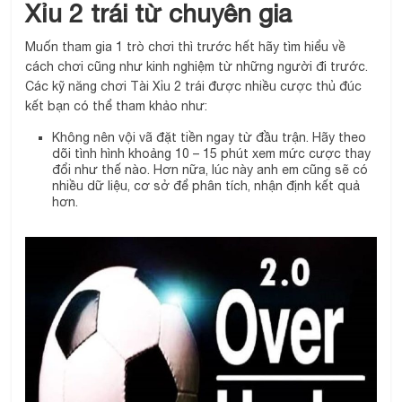
Xỉu 2 trái từ chuyên gia
Muốn tham gia 1 trò chơi thì trước hết hãy tìm hiểu về
cách chơi cũng như kinh nghiệm từ những người đi trước.
Các kỹ năng chơi Tài Xỉu 2 trái được nhiều cược thủ đúc
kết bạn có thể tham khảo như:
Không nên vội vã đặt tiền ngay từ đầu trận. Hãy theo
dõi tình hình khoảng 10 – 15 phút xem mức cược thay
đổi như thế nào. Hơn nữa, lúc này anh em cũng sẽ có
nhiều dữ liệu, cơ sở để phân tích, nhận định kết quả
hơn.