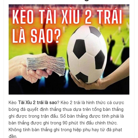
Kèo
Tài Xỉu 2 trái là sao
? Kèo 2 trái là hình thức cá cược
bóng đá quyết định thắng thua dựa trên tổng bàn thắng
ghi được trong trận đấu. Số bàn thắng được tính phải là
bàn thắng được ghi trong 90 phút thi đấu chính thức.
Không tính bàn thắng ghi trong hiệp phụ hay từ đá phạt
đền.