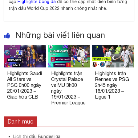
cập
Highlights bóng đá
để có thể cập nhật diễn biến từng
trận đấu World Cup 2022 nhanh chóng nhất nhé.
Những bài viết liên quan
Highlights Saudi
Highlights trận
Highlights trận
All Stars vs
Crystal Palace
Rennes vs PSG
PSG 0h00 ngày
vs MU 3h00
2h45 ngày
20/01/2023 –
ngày
16/01/2023 –
Giao hữu CLB
19/01/2023 –
Ligue 1
Premier League
Danh mục
Lịch thi đấu Bundesliga